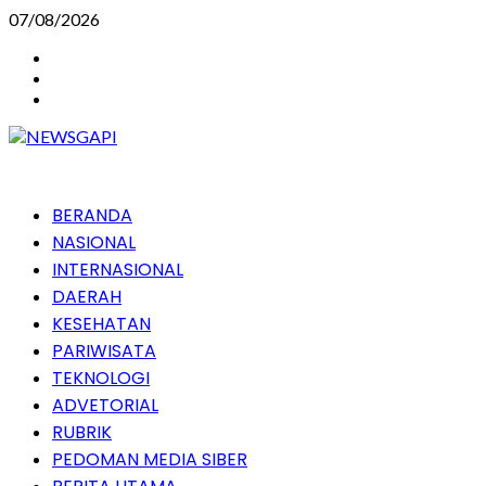
Skip
07/08/2026
to
Instagram
content
Facebook
Youtube
Primary
BERANDA
Menu
NASIONAL
INTERNASIONAL
DAERAH
KESEHATAN
PARIWISATA
TEKNOLOGI
ADVETORIAL
RUBRIK
PEDOMAN MEDIA SIBER