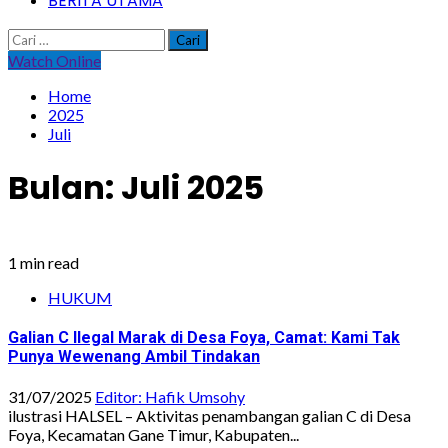
BERITA UTAMA
Cari
untuk:
Watch Online
Home
2025
Juli
Bulan:
Juli 2025
1 min read
HUKUM
Galian C Ilegal Marak di Desa Foya, Camat: Kami Tak
Punya Wewenang Ambil Tindakan
31/07/2025
Editor: Hafik Umsohy
ilustrasi HALSEL – Aktivitas penambangan galian C di Desa
Foya, Kecamatan Gane Timur, Kabupaten...