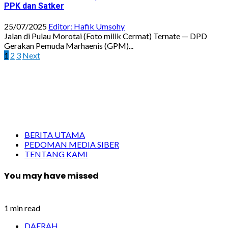
PPK dan Satker
25/07/2025
Editor: Hafik Umsohy
Jalan di Pulau Morotai (Foto milik Cermat) Ternate — DPD
Gerakan Pemuda Marhaenis (GPM)...
Paginasi
1
2
3
Next
pos
BERITA UTAMA
PEDOMAN MEDIA SIBER
TENTANG KAMI
You may have missed
1 min read
DAERAH