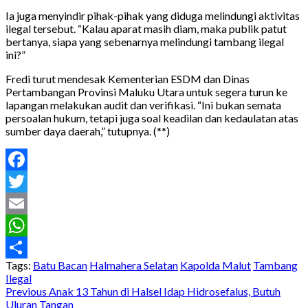
Ia juga menyindir pihak-pihak yang diduga melindungi aktivitas
ilegal tersebut. “Kalau aparat masih diam, maka publik patut
bertanya, siapa yang sebenarnya melindungi tambang ilegal
ini?”
Fredi turut mendesak Kementerian ESDM dan Dinas
Pertambangan Provinsi Maluku Utara untuk segera turun ke
lapangan melakukan audit dan verifikasi. “Ini bukan semata
persoalan hukum, tetapi juga soal keadilan dan kedaulatan atas
sumber daya daerah,” tutupnya. (**)
Facebook
Twitter
Email
WhatsApp
Tags:
Batu Bacan
Halmahera Selatan
Kapolda Malut
Tambang
Share
Ilegal
Post
Previous
Anak 13 Tahun di Halsel Idap Hidrosefalus, Butuh
Uluran Tangan