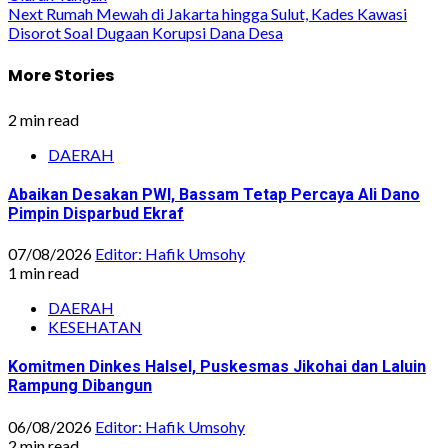
navigation
Next
Rumah Mewah di Jakarta hingga Sulut, Kades Kawasi
Disorot Soal Dugaan Korupsi Dana Desa
More Stories
2 min read
DAERAH
Abaikan Desakan PWI, Bassam Tetap Percaya Ali Dano
Pimpin Disparbud Ekraf
07/08/2026
Editor: Hafik Umsohy
1 min read
DAERAH
KESEHATAN
Komitmen Dinkes Halsel, Puskesmas Jikohai dan Laluin
Rampung Dibangun
06/08/2026
Editor: Hafik Umsohy
2 min read