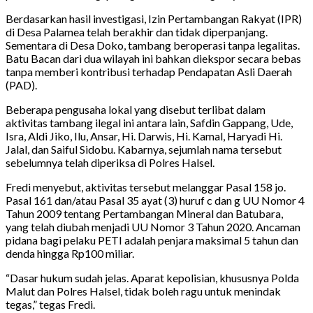
Berdasarkan hasil investigasi, Izin Pertambangan Rakyat (IPR)
di Desa Palamea telah berakhir dan tidak diperpanjang.
Sementara di Desa Doko, tambang beroperasi tanpa legalitas.
Batu Bacan dari dua wilayah ini bahkan diekspor secara bebas
tanpa memberi kontribusi terhadap Pendapatan Asli Daerah
(PAD).
Beberapa pengusaha lokal yang disebut terlibat dalam
aktivitas tambang ilegal ini antara lain, Safdin Gappang, Ude,
Isra, Aldi Jiko, Ilu, Ansar, Hi. Darwis, Hi. Kamal, Haryadi Hi.
Jalal, dan Saiful Sidobu. Kabarnya, sejumlah nama tersebut
sebelumnya telah diperiksa di Polres Halsel.
Fredi menyebut, aktivitas tersebut melanggar Pasal 158 jo.
Pasal 161 dan/atau Pasal 35 ayat (3) huruf c dan g UU Nomor 4
Tahun 2009 tentang Pertambangan Mineral dan Batubara,
yang telah diubah menjadi UU Nomor 3 Tahun 2020. Ancaman
pidana bagi pelaku PETI adalah penjara maksimal 5 tahun dan
denda hingga Rp100 miliar.
“Dasar hukum sudah jelas. Aparat kepolisian, khususnya Polda
Malut dan Polres Halsel, tidak boleh ragu untuk menindak
tegas,” tegas Fredi.