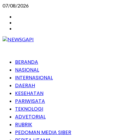
Skip
07/08/2026
to
Instagram
content
Facebook
Youtube
Primary
BERANDA
Menu
NASIONAL
INTERNASIONAL
DAERAH
KESEHATAN
PARIWISATA
TEKNOLOGI
ADVETORIAL
RUBRIK
PEDOMAN MEDIA SIBER