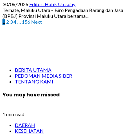
30/06/2026
Editor: Hafik Umsohy
Ternate, Maluku Utara – Biro Pengadaan Barang dan Jasa
(BPBJ) Provinsi Maluku Utara bersama...
Paginasi
1
2
3
4
…
156
Next
pos
BERITA UTAMA
PEDOMAN MEDIA SIBER
TENTANG KAMI
You may have missed
1 min read
DAERAH
KESEHATAN