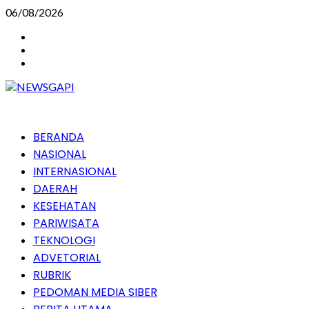
Skip
06/08/2026
to
Instagram
content
Facebook
Youtube
Primary
BERANDA
Menu
NASIONAL
INTERNASIONAL
DAERAH
KESEHATAN
PARIWISATA
TEKNOLOGI
ADVETORIAL
RUBRIK
PEDOMAN MEDIA SIBER