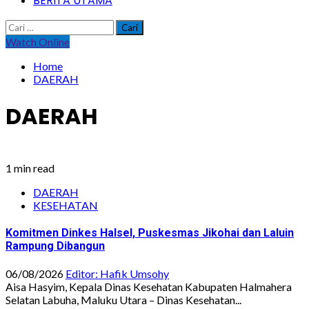
BERITA UTAMA
Cari
untuk:
Watch Online
Home
DAERAH
DAERAH
1 min read
DAERAH
KESEHATAN
Komitmen Dinkes Halsel, Puskesmas Jikohai dan Laluin
Rampung Dibangun
06/08/2026
Editor: Hafik Umsohy
Aisa Hasyim, Kepala Dinas Kesehatan Kabupaten Halmahera
Selatan Labuha, Maluku Utara – Dinas Kesehatan...