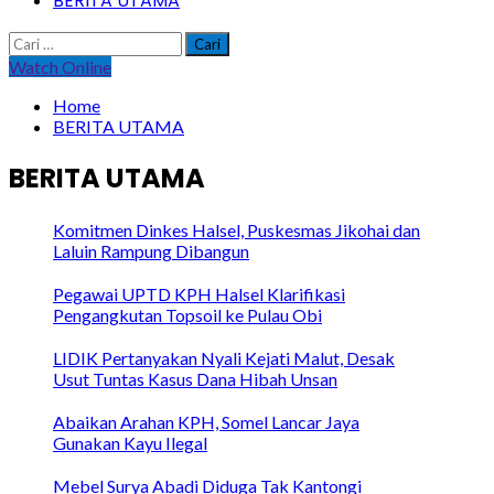
BERITA UTAMA
Cari
untuk:
Watch Online
Home
BERITA UTAMA
BERITA UTAMA
Komitmen Dinkes Halsel, Puskesmas Jikohai dan
Laluin Rampung Dibangun
Pegawai UPTD KPH Halsel Klarifikasi
Pengangkutan Topsoil ke Pulau Obi
LIDIK Pertanyakan Nyali Kejati Malut, Desak
Usut Tuntas Kasus Dana Hibah Unsan
Abaikan Arahan KPH, Somel Lancar Jaya
Gunakan Kayu Ilegal
Mebel Surya Abadi Diduga Tak Kantongi