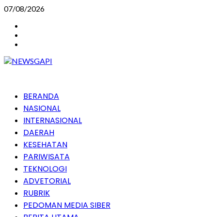
Skip
07/08/2026
to
Instagram
content
Facebook
Youtube
Primary
BERANDA
Menu
NASIONAL
INTERNASIONAL
DAERAH
KESEHATAN
PARIWISATA
TEKNOLOGI
ADVETORIAL
RUBRIK
PEDOMAN MEDIA SIBER