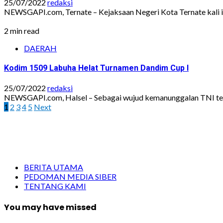
25/07/2022
redaksi
NEWSGAPI.com, Ternate – Kejaksaan Negeri Kota Ternate kali 
2 min read
DAERAH
Kodim 1509 Labuha Helat Turnamen Dandim Cup I
25/07/2022
redaksi
NEWSGAPI.com, Halsel – Sebagai wujud kemanunggalan TNI ter
Paginasi
1
2
3
4
5
Next
pos
BERITA UTAMA
PEDOMAN MEDIA SIBER
TENTANG KAMI
You may have missed