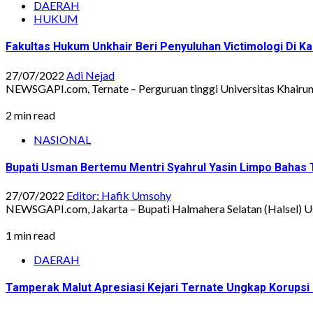
DAERAH
HUKUM
Fakultas Hukum Unkhair Beri Penyuluhan Victimologi Di K
27/07/2022
Adi Nejad
NEWSGAPI.com, Ternate – Perguruan tinggi Universitas Khairun 
2 min read
NASIONAL
Bupati Usman Bertemu Mentri Syahrul Yasin Limpo Bahas 
27/07/2022
Editor: Hafik Umsohy
NEWSGAPI.com, Jakarta – Bupati Halmahera Selatan (Halsel) Usm
1 min read
DAERAH
Tamperak Malut Apresiasi Kejari Ternate Ungkap Korupsi