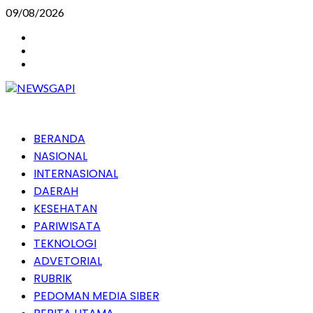
Skip
09/08/2026
to
Instagram
content
Facebook
Youtube
Primary
BERANDA
Menu
NASIONAL
INTERNASIONAL
DAERAH
KESEHATAN
PARIWISATA
TEKNOLOGI
ADVETORIAL
RUBRIK
PEDOMAN MEDIA SIBER