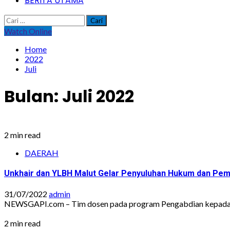
BERITA UTAMA
Cari
untuk:
Watch Online
Home
2022
Juli
Bulan:
Juli 2022
2 min read
DAERAH
Unkhair dan YLBH Malut Gelar Penyuluhan Hukum dan Pem
31/07/2022
admin
NEWSGAPI.com – Tim dosen pada program Pengabdian kepada M
2 min read