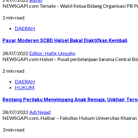
NEWSGAPI.com Ternate – Wakil Ketua Bidang Organisasi PB Pu
1 min read
DAERAH
Pasar Moderen SCBD Halsel Bakal Diaktifkan Kembali
28/07/2022
Editor: Hafik Umsohy
NEWSGAPI.com Halsel – Pusat perbelanjaan Saruma Central Bisni
2 min read
DAERAH
HUKUM
Rentang Perilaku Menyimpang Anak Remaja, Unkhair Terna
28/07/2022
Adi Nejad
NEWSGAPI.com, Halbar – Fakultas Hukum Universitas Khairun T
3 min read