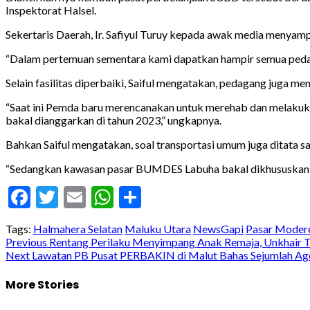
Inspektorat Halsel.
Sekertaris Daerah, Ir. Safiyul Turuy kepada awak media menyampa
“Dalam pertemuan sementara kami dapatkan hampir semua pedaga
Selain fasilitas diperbaiki, Saiful mengatakan, pedagang juga
“Saat ini Pemda baru merencanakan untuk merehab dan melakuk
bakal dianggarkan di tahun 2023,” ungkapnya.
Bahkan Saiful mengatakan, soal transportasi umum juga ditata 
“Sedangkan kawasan pasar BUMDES Labuha bakal dikhususkan pa
Facebook
Twitter
Email
WhatsApp
Share
Tags:
Halmahera Selatan
Maluku Utara
NewsGapi
Pasar Modere
Post
Previous
Rentang Perilaku Menyimpang Anak Remaja, Unkhair Te
Next
Lawatan PB Pusat PERBAKIN di Malut Bahas Sejumlah Ag
navigation
More Stories