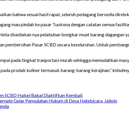
ikan bahwa sesuai hasil rapat, seluruh pedagang bersedia direloka
ng mau pindah ke pasar Tuokona dengan catatan semua fasilitas
 meminta disediakan nya pelabuhan bongkar muat barang dagangan
an pembersihan Pasar SCBD secara keseluruhan. Untuk pembangu
sampai pada tingkat tranportasi murah sehingga memudahkan masy
da prodak kuliner termasuk barang-barang kerajinan,” imbuhnya
n SCBD Halsel Bakal Diaktifkan Kembali
rnate Gelar Penyuluhan Hukum di Desa Hatebicara, Jailolo
enda