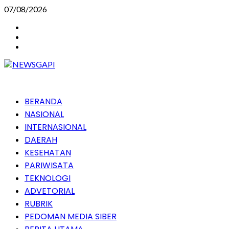
Skip
07/08/2026
to
Instagram
content
Facebook
Youtube
Primary
BERANDA
Menu
NASIONAL
INTERNASIONAL
DAERAH
KESEHATAN
PARIWISATA
TEKNOLOGI
ADVETORIAL
RUBRIK
PEDOMAN MEDIA SIBER