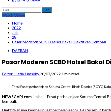
BERITA UTAMA
Cari
untuk:
Watch Online
Home
2022
Juli
28
Pasar Moderen SCBD Halsel Bakal Diaktifkan Kembali
DAERAH
Pasar Moderen SCBD Halsel Bakal D
Editor: Hafik Umsohy
28/07/2022
1 min read
Foto: Pusat perbelanjaan Saruma Central Bisnis District (SCBD) Ka
NEWSGAPI.com
Halsel – Pusat perbelanjaan Saruma Central Bi
kembali.
Diaktifkan nya kembali pusat perbelanjaan SCBD tersebut berd