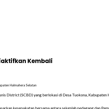
iaktifkan Kembali
bupaten Halmahera Selatan
snis District (SCBD) yang berlokasi di Desa Tuokona, Kabupaten 
asarkan kesepakatan bersama antara sejumlah pedagang dan Pemer