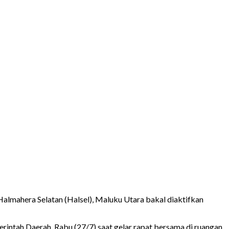
Halmahera Selatan (Halsel), Maluku Utara bakal diaktifkan
intah Daerah, Rabu (27/7) saat gelar rapat bersama di ruangan