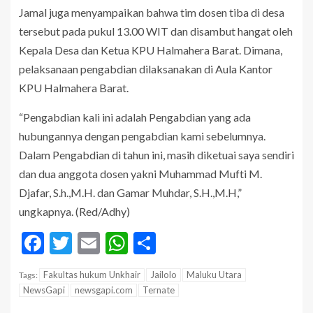
Jamal juga menyampaikan bahwa tim dosen tiba di desa
tersebut pada pukul 13.00 WIT dan disambut hangat oleh
Kepala Desa dan Ketua KPU Halmahera Barat. Dimana,
pelaksanaan pengabdian dilaksanakan di Aula Kantor
KPU Halmahera Barat.
“Pengabdian kali ini adalah Pengabdian yang ada
hubungannya dengan pengabdian kami sebelumnya.
Dalam Pengabdian di tahun ini, masih diketuai saya sendiri
dan dua anggota dosen yakni Muhammad Mufti M.
Djafar, S.h.,M.H. dan Gamar Muhdar, S.H.,M.H,”
ungkapnya. (Red/Adhy)
Facebook
Twitter
Email
WhatsApp
Share
Fakultas hukum Unkhair
Jailolo
Maluku Utara
Tags:
NewsGapi
newsgapi.com
Ternate