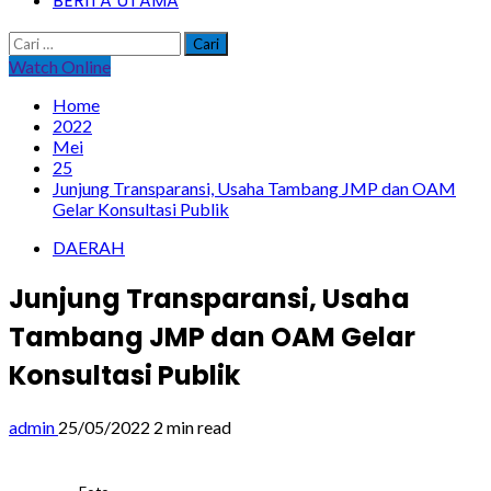
BERITA UTAMA
Cari
untuk:
Watch Online
Home
2022
Mei
25
Junjung Transparansi, Usaha Tambang JMP dan OAM
Gelar Konsultasi Publik
DAERAH
Junjung Transparansi, Usaha
Tambang JMP dan OAM Gelar
Konsultasi Publik
admin
25/05/2022
2 min read