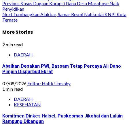
Post
Previous
Kasus Dugaan Korupsi Dana Desa Marabose Naik
Penyidikan
navigation
Next
Tumbangkan Alakbar, Samar Resmi Nahkodai KNPI Kota
Ternate
More Stories
2 min read
DAERAH
Abaikan Desakan PWI, Bassam Tetap Percaya Ali Dano
Pimpin Disparbud Ekraf
07/08/2026
Editor: Hafik Umsohy
1 min read
DAERAH
KESEHATAN
Komitmen Dinkes Halsel, Puskesmas Jikohai dan Laluin
Rampung Dibangun