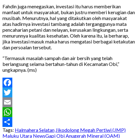
Fahdin juga menegaskan, investasi itu harus memberikan
manfaat untuk masyarakat, bukan justru memberi kerugian dan
musibah. Menurutnya, hal yang ditakutkan oleh masyarakat
atas hadirnya investasi tambang adalah terganggunya mata
pencaharian petani dan nelayan, kerusakan lingkungan, serta
menurunnya kualitas kesehatan. Oleh karena itu, ia berharap,
jika investasi masuk maka harus mengatasi berbagai ketakutan
dan persoalan tersebut.
“Termasuk masalah sampah dan air bersih yang telah
berlangsung selama bertahun-tahun di Kecamatan Obi,”
ungkapnya. (ms)
Facebook
Twitter
Email
WhatsApp
Tags:
Halmahera Selatan
Jikodolong Megah Pertiwi (JMP)
Share
Maluku Utara
NewsGapi
Obi Anugerah Mineral (OAM)