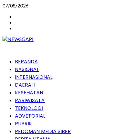
Skip
07/08/2026
to
Instagram
content
Facebook
Youtube
Primary
BERANDA
Menu
NASIONAL
INTERNASIONAL
DAERAH
KESEHATAN
PARIWISATA
TEKNOLOGI
ADVETORIAL
RUBRIK
PEDOMAN MEDIA SIBER