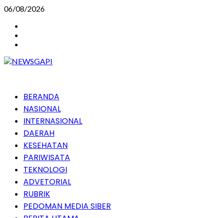
Skip
06/08/2026
to
Instagram
content
Facebook
Youtube
Primary
BERANDA
Menu
NASIONAL
INTERNASIONAL
DAERAH
KESEHATAN
PARIWISATA
TEKNOLOGI
ADVETORIAL
RUBRIK
PEDOMAN MEDIA SIBER