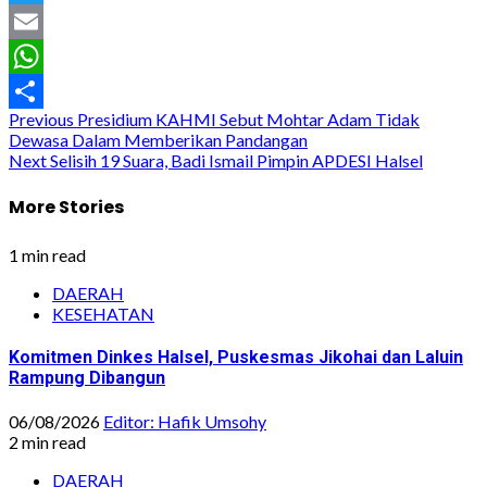
Twitter
Email
WhatsApp
Post
Previous
Presidium KAHMI Sebut Mohtar Adam Tidak
Share
Dewasa Dalam Memberikan Pandangan
navigation
Next
Selisih 19 Suara, Badi Ismail Pimpin APDESI Halsel
More Stories
1 min read
DAERAH
KESEHATAN
Komitmen Dinkes Halsel, Puskesmas Jikohai dan Laluin
Rampung Dibangun
06/08/2026
Editor: Hafik Umsohy
2 min read
DAERAH