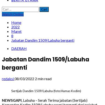
BERITA UTAMA
Cari
untuk:
Watch Online
Home
2022
Maret
8
Jabatan Dandim 1509/Labuha berganti
DAERAH
Jabatan Dandim 1509/Labuha
berganti
redaksi
08/03/2022
2 min read
Sertijab Dandim 1509/Labuha (foto:Humas Kodim)
NEWSGAPI
, Labuha – Serah Terima jabatan (Sertijab)
Komandan Kodim 1509/Labuha resmi berganti dari pejabat