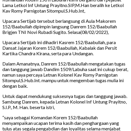
Lama Letkol Inf Untung Prayitno.SIP,M.Han beralih ke Letkol
Kav Romy Parnigotan Sitompul.S.Hub.Int,
Upacara Sertijab tersebut berlangsung di Aula Makorem
152/Baabullah dipimpin langsung Danrem 152/Baabullah
Brigjen TNI Novi Rubadi Sugito. Selasa(08/02/2022),
Upacara Sertijab ini dihadiri Kasrem 152/Baabullah, para
Dansat Jajaran Korem 152/Baabullah, Kabalak dan Persit
Kartika Chandra Kirana, serta para Undangan.
Dalam Amanatnya, Danrem 152/Baabullah mengatakan tugas
dan tanggung jawab Dandim 1509/Labuha saat ini cukup berat,
namun saya percaya Letnan Kolonel Kav Romy Parnigotan
Sitompul,S.Hub.Int. mampu untuk mengemban tugas mulia ini
dengan baik.
Untuk dapat mendukung suksesnya tugas dan tanggung jawab.
Sambung Danrem, kepada Letnan Kolonel Inf Untung Prayitno,
S.I.P., M. Han. beserta istri,
“saya sebagai Komandan Korem 152/Baabullah
menyampaikan ucapan terima kasih dan penghargaan yang
tulus atas segala pengabdian dan loyalitas selama menjabat