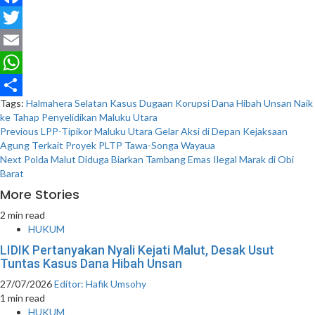
Facebook
Twitter
Email
WhatsApp
Tags:
Halmahera Selatan
Kasus Dugaan Korupsi Dana Hibah Unsan Naik
Share
ke Tahap Penyelidikan
Maluku Utara
Post
Previous
LPP-Tipikor Maluku Utara Gelar Aksi di Depan Kejaksaan
Agung Terkait Proyek PLTP Tawa-Songa Wayaua
navigation
Next
Polda Malut Diduga Biarkan Tambang Emas Ilegal Marak di Obi
Barat
More Stories
2 min read
HUKUM
LIDIK Pertanyakan Nyali Kejati Malut, Desak Usut
Tuntas Kasus Dana Hibah Unsan
27/07/2026
Editor: Hafik Umsohy
1 min read
HUKUM