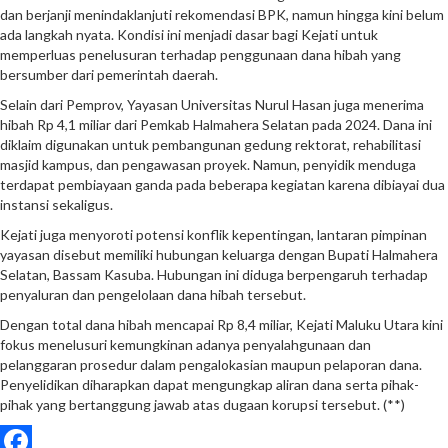
dan berjanji menindaklanjuti rekomendasi BPK, namun hingga kini belum
ada langkah nyata. Kondisi ini menjadi dasar bagi Kejati untuk
memperluas penelusuran terhadap penggunaan dana hibah yang
bersumber dari pemerintah daerah.
Selain dari Pemprov, Yayasan Universitas Nurul Hasan juga menerima
hibah Rp 4,1 miliar dari Pemkab Halmahera Selatan pada 2024. Dana ini
diklaim digunakan untuk pembangunan gedung rektorat, rehabilitasi
masjid kampus, dan pengawasan proyek. Namun, penyidik menduga
terdapat pembiayaan ganda pada beberapa kegiatan karena dibiayai dua
instansi sekaligus.
Kejati juga menyoroti potensi konflik kepentingan, lantaran pimpinan
yayasan disebut memiliki hubungan keluarga dengan Bupati Halmahera
Selatan, Bassam Kasuba. Hubungan ini diduga berpengaruh terhadap
penyaluran dan pengelolaan dana hibah tersebut.
Dengan total dana hibah mencapai Rp 8,4 miliar, Kejati Maluku Utara kini
fokus menelusuri kemungkinan adanya penyalahgunaan dan
pelanggaran prosedur dalam pengalokasian maupun pelaporan dana.
Penyelidikan diharapkan dapat mengungkap aliran dana serta pihak-
pihak yang bertanggung jawab atas dugaan korupsi tersebut. (**)