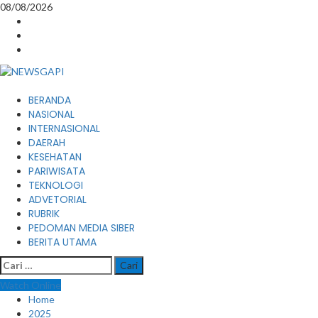
Skip
08/08/2026
to
Instagram
content
Facebook
Youtube
Primary
BERANDA
Menu
NASIONAL
INTERNASIONAL
DAERAH
KESEHATAN
PARIWISATA
TEKNOLOGI
ADVETORIAL
RUBRIK
PEDOMAN MEDIA SIBER
BERITA UTAMA
Cari
untuk:
Watch Online
Home
2025