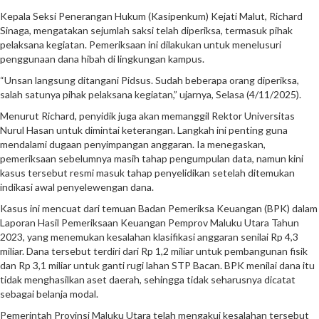
Kepala Seksi Penerangan Hukum (Kasipenkum) Kejati Malut, Richard
Sinaga, mengatakan sejumlah saksi telah diperiksa, termasuk pihak
pelaksana kegiatan. Pemeriksaan ini dilakukan untuk menelusuri
penggunaan dana hibah di lingkungan kampus.
“Unsan langsung ditangani Pidsus. Sudah beberapa orang diperiksa,
salah satunya pihak pelaksana kegiatan,” ujarnya, Selasa (4/11/2025).
Menurut Richard, penyidik juga akan memanggil Rektor Universitas
Nurul Hasan untuk dimintai keterangan. Langkah ini penting guna
mendalami dugaan penyimpangan anggaran. Ia menegaskan,
pemeriksaan sebelumnya masih tahap pengumpulan data, namun kini
kasus tersebut resmi masuk tahap penyelidikan setelah ditemukan
indikasi awal penyelewengan dana.
Kasus ini mencuat dari temuan Badan Pemeriksa Keuangan (BPK) dalam
Laporan Hasil Pemeriksaan Keuangan Pemprov Maluku Utara Tahun
2023, yang menemukan kesalahan klasifikasi anggaran senilai Rp 4,3
miliar. Dana tersebut terdiri dari Rp 1,2 miliar untuk pembangunan fisik
dan Rp 3,1 miliar untuk ganti rugi lahan STP Bacan. BPK menilai dana itu
tidak menghasilkan aset daerah, sehingga tidak seharusnya dicatat
sebagai belanja modal.
Pemerintah Provinsi Maluku Utara telah mengakui kesalahan tersebut