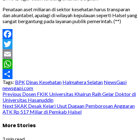
Penataan aset miliaran di sektor kesehatan harus transparan
dan akuntabel, apalagi di wilayah kepulauan seperti Halsel yang
sangat bergantung pada layanan publik pemerintah. (**)
Facebook
Twitter
Email
WhatsApp
Tags:
BPK
Dinas Kesehatan
Halmahera Selatan
NewsGapi
Share
newsgapi.com
Post
Previous
Dosen FKIK Universitas Khairun Raih Gelar Doktor di
Universitas Hasanuddin
navigation
Next
SKAK Desak Kejari Usut Dugaan Pemborosan Anggaran
ATK Rp 517 Miliar di Pemkab Halsel
More Stories
2 min read