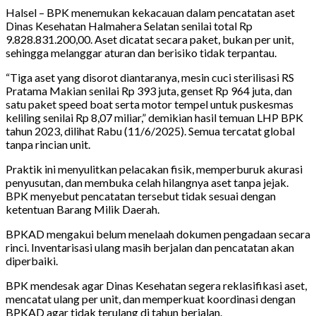
Halsel – BPK menemukan kekacauan dalam pencatatan aset
Dinas Kesehatan Halmahera Selatan senilai total Rp
9.828.831.200,00. Aset dicatat secara paket, bukan per unit,
sehingga melanggar aturan dan berisiko tidak terpantau.
“Tiga aset yang disorot diantaranya, mesin cuci sterilisasi RS
Pratama Makian senilai Rp 393 juta, genset Rp 964 juta, dan
satu paket speed boat serta motor tempel untuk puskesmas
keliling senilai Rp 8,07 miliar,” demikian hasil temuan LHP BPK
tahun 2023, dilihat Rabu (11/6/2025). Semua tercatat global
tanpa rincian unit.
Praktik ini menyulitkan pelacakan fisik, memperburuk akurasi
penyusutan, dan membuka celah hilangnya aset tanpa jejak.
BPK menyebut pencatatan tersebut tidak sesuai dengan
ketentuan Barang Milik Daerah.
BPKAD mengakui belum menelaah dokumen pengadaan secara
rinci. Inventarisasi ulang masih berjalan dan pencatatan akan
diperbaiki.
BPK mendesak agar Dinas Kesehatan segera reklasifikasi aset,
mencatat ulang per unit, dan memperkuat koordinasi dengan
BPKAD agar tidak terulang di tahun berjalan.