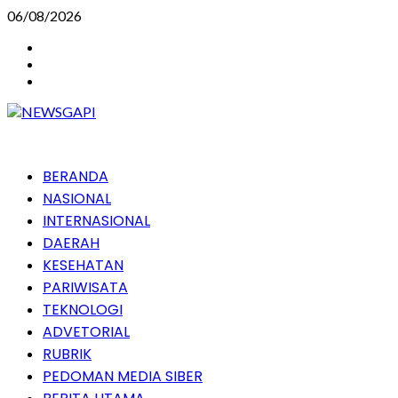
Skip
06/08/2026
to
Instagram
content
Facebook
Youtube
Primary
BERANDA
Menu
NASIONAL
INTERNASIONAL
DAERAH
KESEHATAN
PARIWISATA
TEKNOLOGI
ADVETORIAL
RUBRIK
PEDOMAN MEDIA SIBER