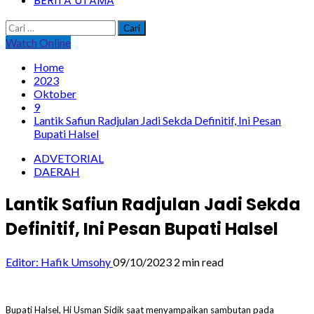
BERITA UTAMA
Cari
untuk:
Watch Online
Home
2023
Oktober
9
Lantik Safiun Radjulan Jadi Sekda Definitif, Ini Pesan
Bupati Halsel
ADVETORIAL
DAERAH
Lantik Safiun Radjulan Jadi Sekda
Definitif, Ini Pesan Bupati Halsel
Editor: Hafik Umsohy
09/10/2023
2 min read
Bupati Halsel, Hi Usman Sidik saat menyampaikan sambutan pada