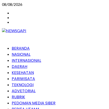
Skip
08/08/2026
to
Instagram
content
Facebook
Youtube
Primary
BERANDA
Menu
NASIONAL
INTERNASIONAL
DAERAH
KESEHATAN
PARIWISATA
TEKNOLOGI
ADVETORIAL
RUBRIK
PEDOMAN MEDIA SIBER