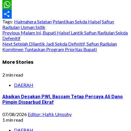
Email
WhatsApp
Tags:
Halmahera Selatan
Pelantikan Sekda Halsel
Safiun
Share
Radjulan
Usman Sidik
Post
Previous
Malam Ini, Bupati Halsel Lantik Safiun Radjulan Sekda
Defenitif
navigation
Next
Setelah Dilantik Jadi Sekda Definitif, Safiun Radjulan
Komitmen Tuntaskan Program Prioritas Bupati
More Stories
2 min read
DAERAH
Abaikan Desakan PWI, Bassam Tetap Percaya Ali Dano
Pimpin Disparbud Ekraf
07/08/2026
Editor: Hafik Umsohy
1 min read
DAERAH