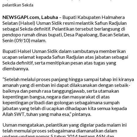
pelantikan Sekda
NEWSGAPI.com, Labuha
– Bupati Kabupaten Halmahera
Selatan (Halsel) Usman Sidik resmi melantik Safiun Radjulan
sebagai Sekda definitif. Pelantikan tersebut berlangsung di
pendopo rumah dinas bupati, Desa Papaloang, Bacan Selatan,
Senin (09/10) malam.
Bupati Halsel Usman Sidik dalam sambutanya memberikan
ucapan selamat kepada Safiun Radjulan atas jabatan sebagai
Sekda definitif, serta menitipkan pesan atas tugas yang
diembannya.
“Setelah melalui proses panjang hingga sampai tahap ini kiranya
amanah yang di emban ini dapat dilaksanakan dengan sebaik-
baiknya dan penuh rasa tanggungjawab, serta utamakan
kepentingan bangsa, negara dan masyarakat di atas
kepentingan pribadi dan golongan sebagaimana sumpah
jabatan yang telah di ucapkan dihadapan kita semua kepada
Allah SWT, tuhan yang maha esa,” pintanya.
Usman mengatakan, pelantikan yang digelar pada malam ini
telah memulai proses sebagaimana diamanatkan dalam
undang-undang nomor 5 tahun 2014 tentang ASN dan