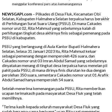
menggelar konferensi pers atas kemenangannya
NEWSGAPI.com
– Pilkades di Desa Fluk, Kecamatan Obi
Selatan, Kabupaten Halmahera Selatan terpaksa harus berakhir
di Perhitungan Surat Suara Ulang (PSSU). Di mana Cakades
nomor urut 02, Rita Mahmud yang sebelumnya kalah di
perhitungan tingkat desa akhirnya finis sebagai pemenang pada
PSSU di kabupaten.
PSSU yang berlangsung di Aula Kantor Bupati Halmahera
Selatan, Selasa 31 Januari 2023 itu, Rita Mahmud keluar
sebagai pemenang dengan memperoleh 426 suara, dan
Cakades nomor urut 03 Imran Abdul Samad yang sebelumnya
dinyatakan menang di tingkat desa terpaksa harus menelan pil
pahit pada PSSU, di mana dirinya finis diurutan ke dua dengan
perolehan 350 suara, sementara Cakades nomor urut 01 Arafik
Abdul Samad hanya memperoleh 54 suara.
Setelah menerima kemenangan pada PSSU, Rita memberikan
ucapan terimakasih pada masyarakat Desa Fluk yang telah
memilihnya.
“Terima kasih kepada seluruh masyarakat Desa Fluk yang
sudah bersama-sama berjuang,” ucap Rita saat menggelar