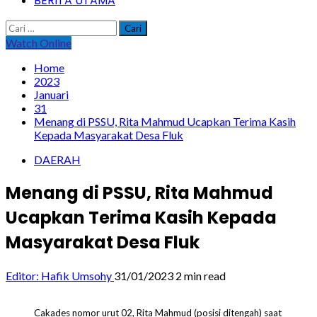
BERITA UTAMA
Cari
untuk:
Watch Online
Home
2023
Januari
31
Menang di PSSU, Rita Mahmud Ucapkan Terima Kasih
Kepada Masyarakat Desa Fluk
DAERAH
Menang di PSSU, Rita Mahmud
Ucapkan Terima Kasih Kepada
Masyarakat Desa Fluk
Editor: Hafik Umsohy
31/01/2023
2 min read
Cakades nomor urut 02, Rita Mahmud (posisi ditengah) saat