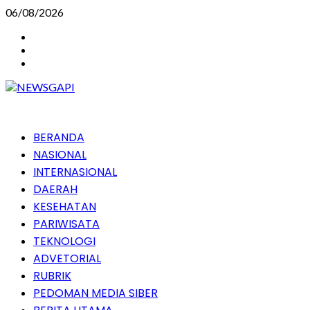
Skip
06/08/2026
to
Instagram
content
Facebook
Youtube
Primary
BERANDA
Menu
NASIONAL
INTERNASIONAL
DAERAH
KESEHATAN
PARIWISATA
TEKNOLOGI
ADVETORIAL
RUBRIK
PEDOMAN MEDIA SIBER