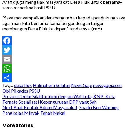
Arafik juga mengajak masyarakat Desa Fluk untuk bersama-
sama menerima hasil PSSU.
“Saya menyampaikan dan mengimbau kepada pendukung saya
agar mari kita bersama-sama bergandengan tangan
membangun Desa Fluk ke depan,” tandasnya. (
red
)
Facebook
Twitter
Email
WhatsApp
Tags:
desa fluk
Halmahera Selatan
NewsGapi
newsgapi.com
Share
Obi
Pilkades
PSSU
Post
Previous
Gelar Silahturahmi dengan Walikota, KNPI Kota
Ternate Sosialisasi Kepengurusan DPP yang Sah
navigation
Next
Buat Kontak Aduan Masyarakat, Soadri Beri Warning
Pangkalan Minyak Tanah Nakal
More Stories