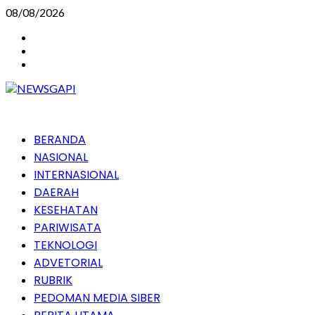
Skip
08/08/2026
to
Instagram
content
Facebook
Youtube
Primary
BERANDA
Menu
NASIONAL
INTERNASIONAL
DAERAH
KESEHATAN
PARIWISATA
TEKNOLOGI
ADVETORIAL
RUBRIK
PEDOMAN MEDIA SIBER