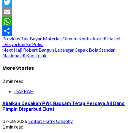
Facebook
Twitter
Email
WhatsApp
Post
Previous
Tak Bayar Material, Oknum Kontraktor di Halsel
Share
Dilaporkan ke Polisi
navigation
Next
Haji Robert Bangun Lapangan Sepak Bola Standar
Nasional di Kao Teluk
More Stories
2 min read
DAERAH
Abaikan Desakan PWI, Bassam Tetap Percaya Ali Dano
Pimpin Disparbud Ekraf
07/08/2026
Editor: Hafik Umsohy
1 min read