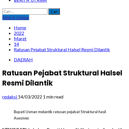
BERITA UTAMA
Cari
untuk:
Watch Online
Home
2022
Maret
14
Ratusan Pejabat Struktural Halsel Resmi Dilantik
DAERAH
Ratusan Pejabat Struktural Halsel
Resmi Dilantik
redaksi
14/03/2022
1 min read
Bupati Usman melantik ratusan pejabat Struktural hasil
Asesmen