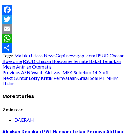
Facebook
Twitter
Email
WhatsApp
Tags:
Maluku Utara
NewsGapi
newsgapi.com
RSUD Chasan
Share
Boesoirie
RSUD Chasan Boesoirie Ternate Bakal Terapkan
Mesin Antrian Otomatis
Post
Previous
ASN Wajib Aktivasi MFA Sebelum 14 April
Next
Guntur Lotty Kritik Pernyataan Graal Soal PT NHM
navigation
Halut
More Stories
2 min read
DAERAH
Abaikan Desakan PWI, Bassam Tetap Percaya Ali Dano