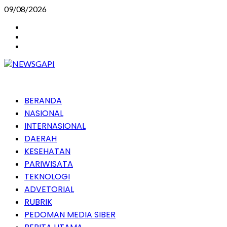
Skip
09/08/2026
to
Instagram
content
Facebook
Youtube
Primary
BERANDA
Menu
NASIONAL
INTERNASIONAL
DAERAH
KESEHATAN
PARIWISATA
TEKNOLOGI
ADVETORIAL
RUBRIK
PEDOMAN MEDIA SIBER