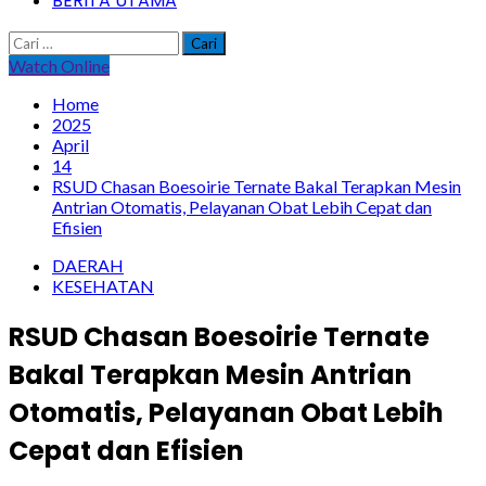
BERITA UTAMA
Cari
untuk:
Watch Online
Home
2025
April
14
RSUD Chasan Boesoirie Ternate Bakal Terapkan Mesin
Antrian Otomatis, Pelayanan Obat Lebih Cepat dan
Efisien
DAERAH
KESEHATAN
RSUD Chasan Boesoirie Ternate
Bakal Terapkan Mesin Antrian
Otomatis, Pelayanan Obat Lebih
Cepat dan Efisien