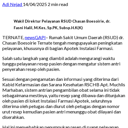
Adi Nejad
14/04/2025
2 min read
Wakil Direktur Pelayanan RSUD Chasan Boesoirie, dr.
Fasni Halil, M.Kes, Sp.PK, Subsp.H.K(K)
TERNATE,
newsGAPI
– Rumah Sakit Umum Daerah (RSUD) dr.
Chasan Boesoirie Ternate tengah mengupayakan peningkatan
pelayanan, khususnya di bagian Apotek Instalasi Farmasi.
Salah satu langkah yang diambil adalah mengurangi waktu
tunggu pelayanan resep pasien dengan mengatur sistem antri
penyerahan resep oleh pasien.
Sesuai dengan pengamatan dan informasi yang diterima dari
Kabid Kefarmasian dan Sarana Kesehatan RSCHB Apt. Muchlis
Marhaban, sistem antrian pengambilan obat selama ini tidak
sebagaimana mestinya, yaitu resep yang dibawa dan ditunjukan
oleh pasien di loket Instalasi Farmasi Apotek, seluruhnya
diterima oleh petugas dan diurut oleh petugas dengan nomor
urut resep kemudian pasien antri menunggu obat dilayani dan
diserahkan.
Hal ini menyebabkan penumpukan resep di ruang pelayanan.