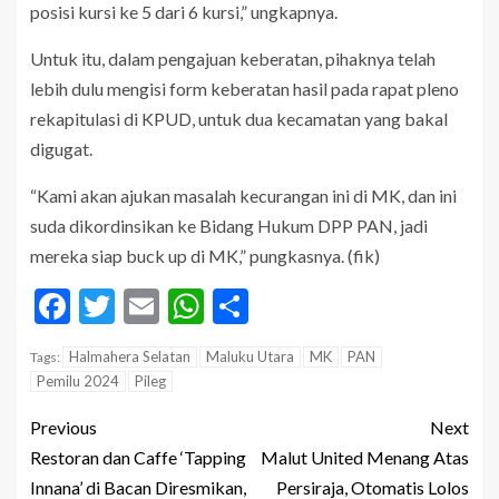
posisi kursi ke 5 dari 6 kursi,” ungkapnya.
Untuk itu, dalam pengajuan keberatan, pihaknya telah
lebih dulu mengisi form keberatan hasil pada rapat pleno
rekapitulasi di KPUD, untuk dua kecamatan yang bakal
digugat.
“Kami akan ajukan masalah kecurangan ini di MK, dan ini
suda dikordinsikan ke Bidang Hukum DPP PAN, jadi
mereka siap buck up di MK,” pungkasnya. (fik)
Facebook
Twitter
Email
WhatsApp
Share
Halmahera Selatan
Maluku Utara
MK
PAN
Tags:
Pemilu 2024
Pileg
Previous
Next
Restoran dan Caffe ‘Tapping
Malut United Menang Atas
Innana’ di Bacan Diresmikan,
Persiraja, Otomatis Lolos