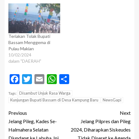
Teriakan Tolak Bupati
Bassam Menggema di
Pulau Makian
10/02/2024
dalam "DAERAH"
Facebook
Twitter
Email
WhatsApp
Share
Disambut Unjuk Rasa Warga
Tags:
Kunjungan Bupati Bassam di Desa Kampung Baru
NewsGapi
Previous
Next
Jelang Pileg, Kades Se-
Jelang Pilpres dan Pileg
Halmahera Selatan
2024, Diharapkan Siskeudes
Diundang ke Labuha, Ini
Tidak Diseret ke Agenda