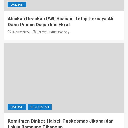
DAERAH
Abaikan Desakan PWI, Bassam Tetap Percaya Ali
Dano Pimpin Disparbud Ekraf
07/08/2026
Editor: Hafik Umsohy
DAERAH
KESEHATAN
Komitmen Dinkes Halsel, Puskesmas Jikohai dan
Laluin Rampung Dibangun