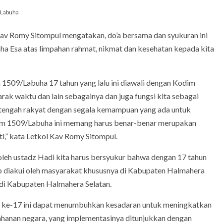
 Labuha
v Romy Sitompul mengatakan, do’a bersama dan syukuran ini
a Esa atas limpahan rahmat, nikmat dan kesehatan kepada kita
 1509/Labuha 17 tahun yang lalu ini diawali dengan Kodim
ak waktu dan lain sebagainya dan juga fungsi kita sebagai
ah-tengah rakyat dengan segala kemampuan yang ada untuk
dim 1509/Labuha ini memang harus benar-benar merupakan
ti,” kata Letkol Kav Romy Sitompul.
leh ustadz Hadi kita harus bersyukur bahwa dengan 17 tahun
ap diakui oleh masyarakat khususnya di Kabupaten Halmahera
di Kabupaten Halmahera Selatan.
g ke-17 ini dapat menumbuhkan kesadaran untuk meningkatkan
ahanan negara, yang implementasinya ditunjukkan dengan