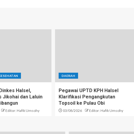
KESEHATAN
DAERAH
inkes Halsel,
Pegawai UPTD KPH Halsel
Jikohai dan Laluin
Klarifikasi Pengangkutan
ibangun
Topsoil ke Pulau Obi
Editor: Hafik Umsohy
03/08/2026
Editor: Hafik Umsohy