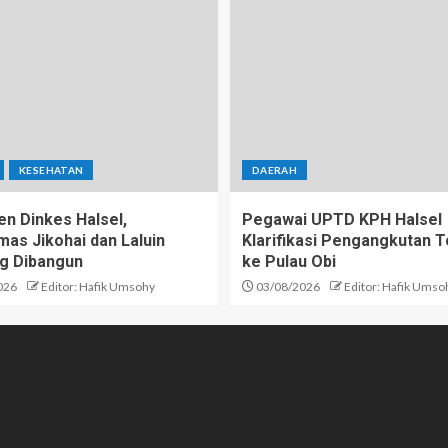
KESEHATAN
DAERAH
n Dinkes Halsel,
Pegawai UPTD KPH Halsel
as Jikohai dan Laluin
Klarifikasi Pengangkutan T
g Dibangun
ke Pulau Obi
026
Editor: Hafik Umsohy
03/08/2026
Editor: Hafik Umso