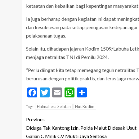
ketaatan dan kebaikan bagi kepentingan masyarakat,
Ia juga berharap dengan kegiatan ini dapat mening
dan kesuksesan pada setiap penugasan kedepan agar T
pelaksanaan tugas.
Selain itu, dihadapan jajaran Kodim 1509/Labuha Let
menjaga netralitas TNI di Pemilu 2024.
“Perlu diingat kita tetap memegang teguh netralitas TN
berurusan dengan politik praktis, dan terus jaga marw
Facebook
Twitter
Email
WhatsApp
Share
Halmahera Selatan
Hut Kodim
Tags:
Previous
Diduga Tak Kantong Izin, Polda Malut Didesak Usut
Galian C Milik CV Mukti Jaya Sentosa