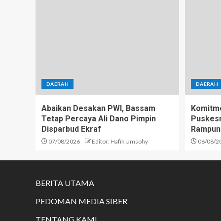
DAERAH
DAERAH
Abaikan Desakan PWI, Bassam
Komitme
Tetap Percaya Ali Dano Pimpin
Puskesm
Disparbud Ekraf
Rampun
07/08/2026
Editor: Hafik Umsohy
06/08/2
BERITA UTAMA
PEDOMAN MEDIA SIBER
TENTANG KAMI