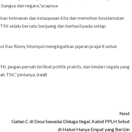
 bangsa dan negara,”ucapnya
katkan keimanan dan ketaqwaan kita dan memohon keselamatan
NI selalu bersatu berjuang dan berhasil pada setiap
kol Kav Romy Sitompul mengingatkan jajaran prajurit untuk
I, jangan pernah terlibat politik praktis, dan hindari segala yang
ah TNI,” pintanya. (
red
)
Next
Galian C di Desa Sawadai Diduga Ilegal, Kabid PPLH Sebut
di Halsel Hanya Empat yang Berizin