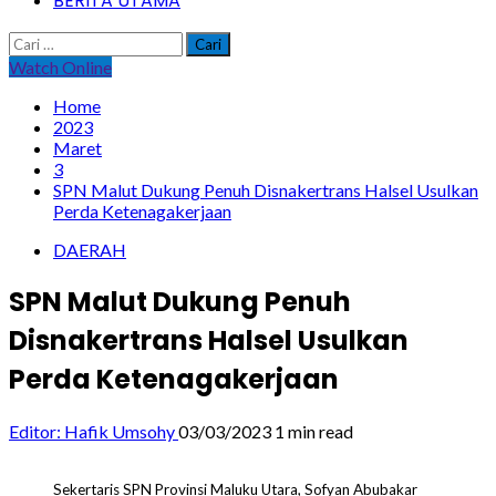
BERITA UTAMA
Cari
untuk:
Watch Online
Home
2023
Maret
3
SPN Malut Dukung Penuh Disnakertrans Halsel Usulkan
Perda Ketenagakerjaan
DAERAH
SPN Malut Dukung Penuh
Disnakertrans Halsel Usulkan
Perda Ketenagakerjaan
Editor: Hafik Umsohy
03/03/2023
1 min read
Sekertaris SPN Provinsi Maluku Utara, Sofyan Abubakar