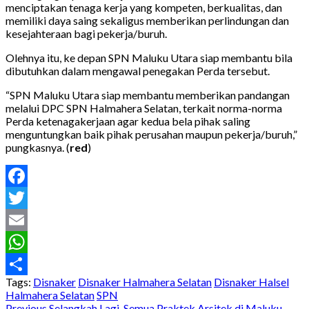
menciptakan tenaga kerja yang kompeten, berkualitas, dan
memiliki daya saing sekaligus memberikan perlindungan dan
kesejahteraan bagi pekerja/buruh.
Olehnya itu, ke depan SPN Maluku Utara siap membantu bila
dibutuhkan dalam mengawal penegakan Perda tersebut.
“SPN Maluku Utara siap membantu memberikan pandangan
melalui DPC SPN Halmahera Selatan, terkait norma-norma
Perda ketenagakerjaan agar kedua bela pihak saling
menguntungkan baik pihak perusahan maupun pekerja/buruh,”
pungkasnya. (
red
)
Facebook
Twitter
Email
WhatsApp
Tags:
Disnaker
Disnaker Halmahera Selatan
Disnaker Halsel
Share
Halmahera Selatan
SPN
Previous
Selangkah Lagi, Semua Praktek Arsitek di Maluku