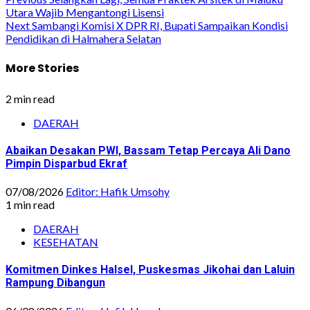
Post
Utara Wajib Mengantongi Lisensi
navigation
Next
Sambangi Komisi X DPR RI, Bupati Sampaikan Kondisi
Pendidikan di Halmahera Selatan
More Stories
2 min read
DAERAH
Abaikan Desakan PWI, Bassam Tetap Percaya Ali Dano
Pimpin Disparbud Ekraf
07/08/2026
Editor: Hafik Umsohy
1 min read
DAERAH
KESEHATAN
Komitmen Dinkes Halsel, Puskesmas Jikohai dan Laluin
Rampung Dibangun