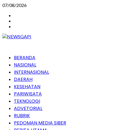
Skip
07/08/2026
to
Instagram
content
Facebook
Youtube
Primary
BERANDA
Menu
NASIONAL
INTERNASIONAL
DAERAH
KESEHATAN
PARIWISATA
TEKNOLOGI
ADVETORIAL
RUBRIK
PEDOMAN MEDIA SIBER