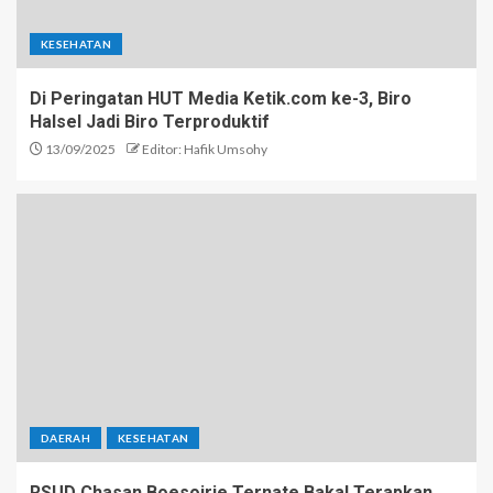
KESEHATAN
Di Peringatan HUT Media Ketik.com ke-3, Biro
Halsel Jadi Biro Terproduktif
13/09/2025
Editor: Hafik Umsohy
DAERAH
KESEHATAN
RSUD Chasan Boesoirie Ternate Bakal Terapkan