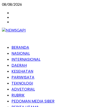
Skip
08/08/2026
to
Instagram
content
Facebook
Youtube
Primary
BERANDA
Menu
NASIONAL
INTERNASIONAL
DAERAH
KESEHATAN
PARIWISATA
TEKNOLOGI
ADVETORIAL
RUBRIK
PEDOMAN MEDIA SIBER