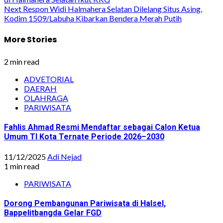
navigation
Next
Respon Widi Halmahera Selatan Dilelang Situs Asing,
Kodim 1509/Labuha Kibarkan Bendera Merah Putih
More Stories
2 min read
ADVETORIAL
DAERAH
OLAHRAGA
PARIWISATA
Fahlis Ahmad Resmi Mendaftar sebagai Calon Ketua
Umum TI Kota Ternate Periode 2026–2030
11/12/2025
Adi Nejad
1 min read
PARIWISATA
Dorong Pembangunan Pariwisata di Halsel,
Bappelitbangda Gelar FGD