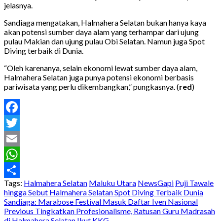
jelasnya.
Sandiaga mengatakan, Halmahera Selatan bukan hanya kaya
akan potensi sumber daya alam yang terhampar dari ujung
pulau Makian dan ujung pulau Obi Selatan. Namun juga Spot
Diving terbaik di Dunia.
“Oleh karenanya, selain ekonomi lewat sumber daya alam,
Halmahera Selatan juga punya potensi ekonomi berbasis
pariwisata yang perlu dikembangkan,” pungkasnya. (
red
)
Facebook
Twitter
Email
WhatsApp
Tags:
Halmahera Selatan
Maluku Utara
NewsGapi
Puji Tawale
Share
hingga Sebut Halmahera Selatan Spot Diving Terbaik Dunia
Sandiaga: Marabose Festival Masuk Daftar Iven Nasional
Post
Previous
Tingkatkan Profesionalisme, Ratusan Guru Madrasah
di Halmahera Selatan Ikut KKG