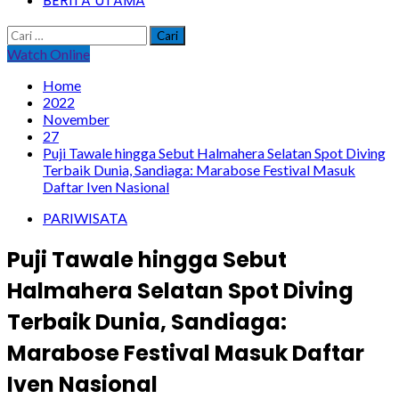
BERITA UTAMA
Cari
untuk:
Watch Online
Home
2022
November
27
Puji Tawale hingga Sebut Halmahera Selatan Spot Diving
Terbaik Dunia, Sandiaga: Marabose Festival Masuk
Daftar Iven Nasional
PARIWISATA
Puji Tawale hingga Sebut
Halmahera Selatan Spot Diving
Terbaik Dunia, Sandiaga:
Marabose Festival Masuk Daftar
Iven Nasional