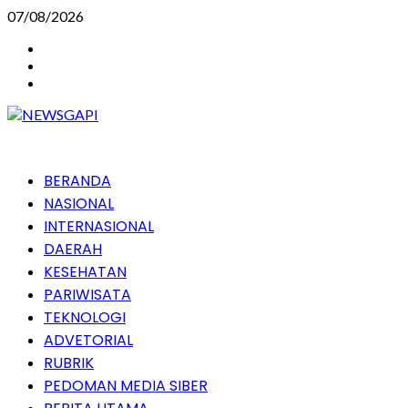
Skip
07/08/2026
to
Instagram
content
Facebook
Youtube
Primary
BERANDA
Menu
NASIONAL
INTERNASIONAL
DAERAH
KESEHATAN
PARIWISATA
TEKNOLOGI
ADVETORIAL
RUBRIK
PEDOMAN MEDIA SIBER