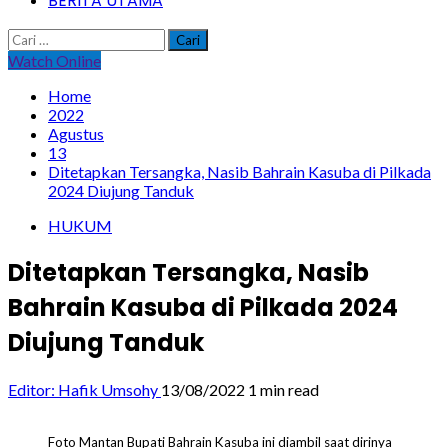
BERITA UTAMA
Cari
untuk:
Watch Online
Home
2022
Agustus
13
Ditetapkan Tersangka, Nasib Bahrain Kasuba di Pilkada
2024 Diujung Tanduk
HUKUM
Ditetapkan Tersangka, Nasib
Bahrain Kasuba di Pilkada 2024
Diujung Tanduk
Editor: Hafik Umsohy
13/08/2022
1 min read
Foto
Mantan Bupati Bahrain Kasuba ini diambil saat dirinya