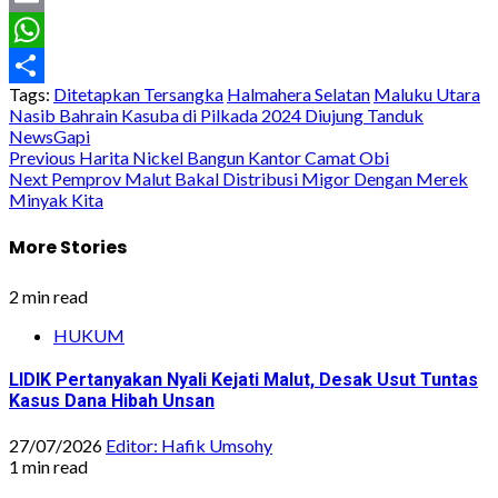
Email
WhatsApp
Tags:
Ditetapkan Tersangka
Halmahera Selatan
Maluku Utara
Share
Nasib Bahrain Kasuba di Pilkada 2024 Diujung Tanduk
NewsGapi
Post
Previous
Harita Nickel Bangun Kantor Camat Obi
Next
Pemprov Malut Bakal Distribusi Migor Dengan Merek
navigation
Minyak Kita
More Stories
2 min read
HUKUM
LIDIK Pertanyakan Nyali Kejati Malut, Desak Usut Tuntas
Kasus Dana Hibah Unsan
27/07/2026
Editor: Hafik Umsohy
1 min read