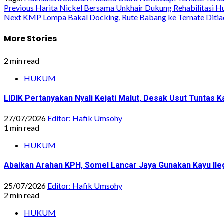
Share
Post
Previous
Harita Nickel Bersama Unkhair Dukung Rehabilitasi H
Next
KMP Lompa Bakal Docking, Rute Babang ke Ternate Diti
navigation
More Stories
2 min read
HUKUM
LIDIK Pertanyakan Nyali Kejati Malut, Desak Usut Tuntas 
27/07/2026
Editor: Hafik Umsohy
1 min read
HUKUM
Abaikan Arahan KPH, Somel Lancar Jaya Gunakan Kayu Ile
25/07/2026
Editor: Hafik Umsohy
2 min read
HUKUM