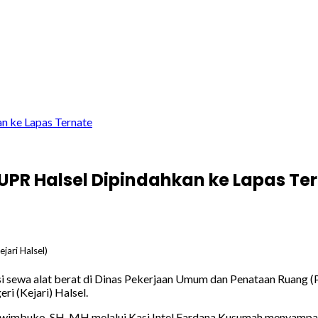
n ke Lapas Ternate
UPR Halsel Dipindahkan ke Lapas Te
jari Halsel)
si sewa alat berat di Dinas Pekerjaan Umum dan Penataan Ruang (
i (Kejari) Halsel.
ryowimbuko, SH, MH melalui Kasi Intel Fardana Kusumah menyampa