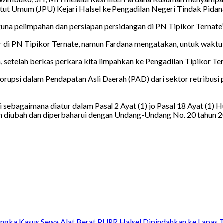
tut Umum (JPU) Kejari Halsel ke Pengadilan Negeri Tindak Pidana
e guna pelimpahan dan persiapan persidangan di PN Tipikor Ternate
ar di PN Tipikor Ternate, namun Fardana mengatakan, untuk waktu
 setelah berkas perkara kita limpahkan ke Pengadilan Tipikor Tern
 korupsi dalam Pendapatan Asli Daerah (PAD) dari sektor retribus
sebagaimana diatur dalam Pasal 2 Ayat (1) jo Pasal 18 Ayat (1) 
ah diubah dan diperbaharui dengan Undang-Undang No. 20 tahun
ngka Kasus Sewa Alat Berat PUPR Halsel Dipindahkan ke Lapas 