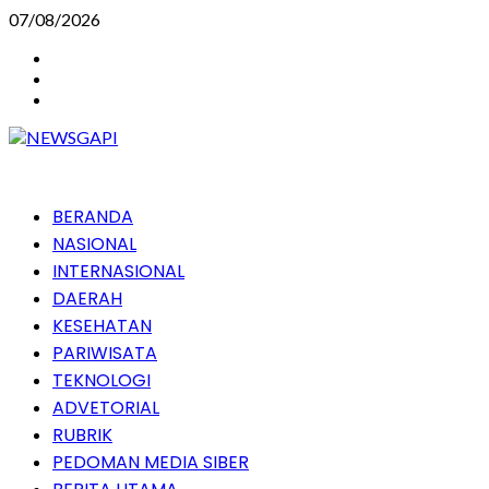
Skip
07/08/2026
to
Instagram
content
Facebook
Youtube
Primary
BERANDA
Menu
NASIONAL
INTERNASIONAL
DAERAH
KESEHATAN
PARIWISATA
TEKNOLOGI
ADVETORIAL
RUBRIK
PEDOMAN MEDIA SIBER