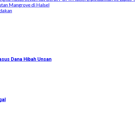
utan Mangrove di Halsel
adakan
Kasus Dana Hibah Unsan
gal