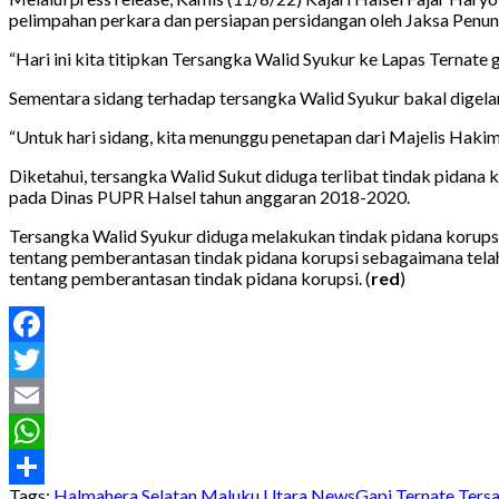
pelimpahan perkara dan persiapan persidangan oleh Jaksa Penun
“Hari ini kita titipkan Tersangka Walid Syukur ke Lapas Ternat
Sementara sidang terhadap tersangka Walid Syukur bakal digel
“Untuk hari sidang, kita menunggu penetapan dari Majelis Hakim,
Diketahui, tersangka Walid Sukut diduga terlibat tindak pidana
pada Dinas PUPR Halsel tahun anggaran 2018-2020.
Tersangka Walid Syukur diduga melakukan tindak pidana korupsi 
tentang pemberantasan tindak pidana korupsi sebagaimana tel
tentang pemberantasan tindak pidana korupsi. (
red
)
Facebook
Twitter
Email
WhatsApp
Tags:
Halmahera Selatan
Maluku Utara
NewsGapi
Ternate
Tersa