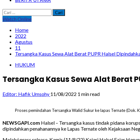
BERITA UTAMA
Cari
untuk:
Watch Online
Home
2022
Agustus
11
Tersangka Kasus Sewa Alat Berat PUPR Halsel Dipindahka
HUKUM
Tersangka Kasus Sewa Alat Berat P
Editor: Hafik Umsohy
11/08/2022
1 min read
Proses pemindahan Tersangka Walid Sukur ke lapas Ternate (Dok. Ke
NEWSGAPI.com
Halsel – Tersangka kasus tindak pidana korup
dipindahkan penahanannya ke Lapas Ternate oleh Kejaksaan Neger
Melalui press release, Kamis (11/8/22) Kajari Halsel Fajar Ha