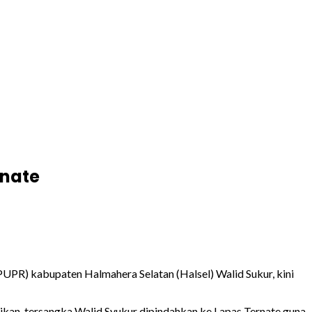
rnate
PUPR) kabupaten Halmahera Selatan (Halsel) Walid Sukur, kini
ikan, tersangka Walid Syukur dipindahkan ke Lapas Ternate guna