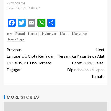
27/07/2024
dalam "ADVETORIAL"
Facebook
Twitter
Email
WhatsApp
Share
Bupati
Harita
Lingkungan
Malut
Mangrove
Tags:
News Gapi
Previous
Next
Langgar UU Cipta Kerja dan
Tersangka Kasus Sewa Alat
UU BPJS, PT. NSS Ternate
Berat PUPR Halsel
Digugat
Dipindahkan ke Lapas
Ternate
MORE STORIES