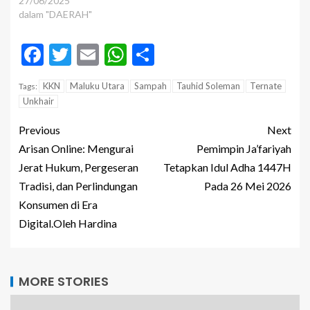
27/06/2025
dalam "DAERAH"
Facebook
Twitter
Email
WhatsApp
Share
KKN
Maluku Utara
Sampah
Tauhid Soleman
Ternate
Tags:
Unkhair
Previous
Next
Arisan Online: Mengurai
Pemimpin Ja’fariyah
Jerat Hukum, Pergeseran
Tetapkan Idul Adha 1447H
Tradisi, dan Perlindungan
Pada 26 Mei 2026
Konsumen di Era
Digital.Oleh Hardina
MORE STORIES