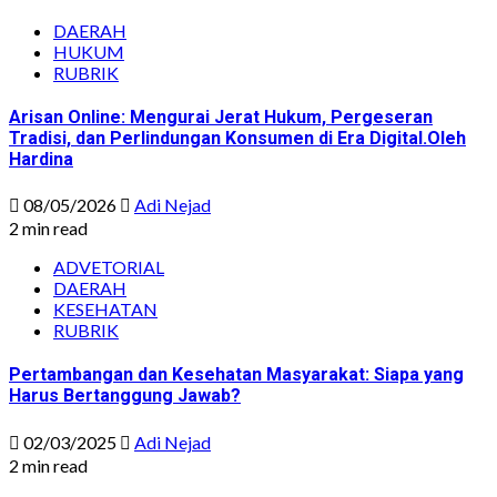
DAERAH
HUKUM
RUBRIK
Arisan Online: Mengurai Jerat Hukum, Pergeseran
Tradisi, dan Perlindungan Konsumen di Era Digital.Oleh
Hardina
08/05/2026
Adi Nejad
2 min read
ADVETORIAL
DAERAH
KESEHATAN
RUBRIK
Pertambangan dan Kesehatan Masyarakat: Siapa yang
Harus Bertanggung Jawab?
02/03/2025
Adi Nejad
2 min read