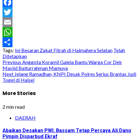
Facebook
Twitter
Email
WhatsApp
Tags:
Ini Besaran Zakat Fitrah di Halmahera Selatan
Telah
Share
Ditetapkan
Post
Previous
Anggota Koramil Galela Bantu Warga Cor Dek
Masjid Baiturrahman Mamuya
navigation
Next
Jelang Ramadhan, KNPI Desak Polres Serius Brantas Judi
Togel di Halsel
More Stories
2 min read
DAERAH
Abaikan Desakan PWI, Bassam Tetap Percaya Ali Dano
Pimpin Disparbud Ekraf