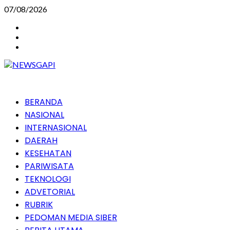
Skip
07/08/2026
to
Instagram
content
Facebook
Youtube
Primary
BERANDA
Menu
NASIONAL
INTERNASIONAL
DAERAH
KESEHATAN
PARIWISATA
TEKNOLOGI
ADVETORIAL
RUBRIK
PEDOMAN MEDIA SIBER