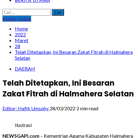
BERITA UTAMA
Cari
untuk:
Watch Online
Home
2022
Maret
28
Telah Ditetapkan, Ini Besaran Zakat Fitrah di Halmahera
Selatan
DAERAH
Telah Ditetapkan, Ini Besaran
Zakat Fitrah di Halmahera Selatan
Editor: Hafik Umsohy
28/03/2022
2 min read
Ilustrasi
NEWSGAPI.com
– Kementrian Agama Kabupaten Halmahera