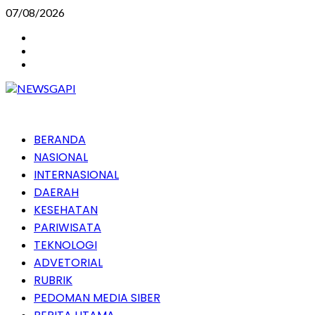
Skip
07/08/2026
to
Instagram
content
Facebook
Youtube
Primary
BERANDA
Menu
NASIONAL
INTERNASIONAL
DAERAH
KESEHATAN
PARIWISATA
TEKNOLOGI
ADVETORIAL
RUBRIK
PEDOMAN MEDIA SIBER