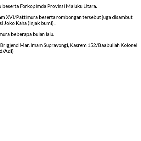
 beserta Forkopimda Provinsi Maluku Utara.
dam XVI/Pattimura beserta rombongan tersebut juga disambut
i Joko Kaha (Injak bumi) .
mura beberapa bulan lalu.
t Brigjend Mar. Imam Suprayongi, Kasrem 152/Baabullah Kolonel
d/Adi
)