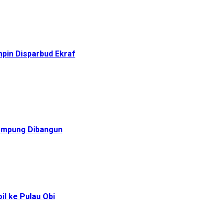
pin Disparbud Ekraf
Rampung Dibangun
l ke Pulau Obi