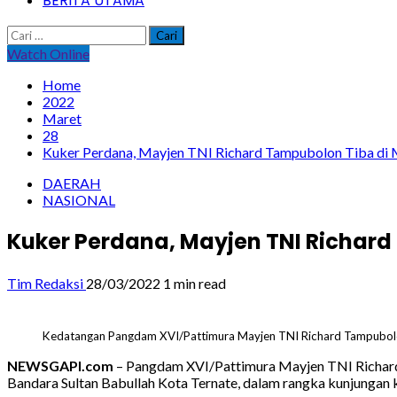
BERITA UTAMA
Cari
untuk:
Watch Online
Home
2022
Maret
28
Kuker Perdana, Mayjen TNI Richard Tampubolon Tiba di 
DAERAH
NASIONAL
Kuker Perdana, Mayjen TNI Richard
Tim Redaksi
28/03/2022
1 min read
Kedatangan Pangdam XVI/Pattimura Mayjen TNI Richard Tampubol
NEWSGAPI.com
– Pangdam XVI/Pattimura Mayjen TNI Richard
Bandara Sultan Babullah Kota Ternate, dalam rangka kunjungan 