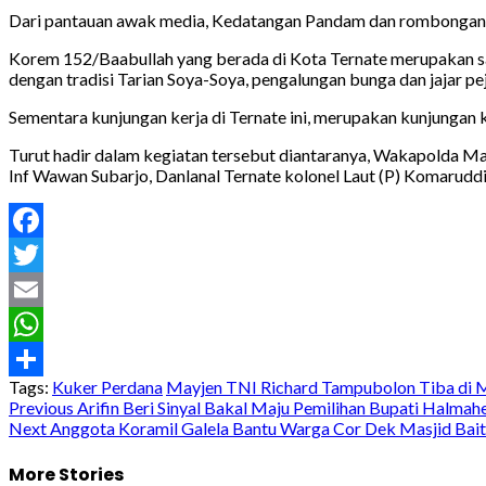
Dari pantauan awak media, Kedatangan Pandam dan rombongan 
Korem 152/Baabullah yang berada di Kota Ternate merupakan s
dengan tradisi Tarian Soya-Soya, pengalungan bunga dan jajar pe
Sementara kunjungan kerja di Ternate ini, merupakan kunjungan
Turut hadir dalam kegiatan tersebut diantaranya, Wakapolda Ma
Inf Wawan Subarjo, Danlanal Ternate kolonel Laut (P) Komaruddin
Facebook
Twitter
Email
WhatsApp
Tags:
Kuker Perdana
Mayjen TNI Richard Tampubolon Tiba di 
Share
Post
Previous
Arifin Beri Sinyal Bakal Maju Pemilihan Bupati Halmah
Next
Anggota Koramil Galela Bantu Warga Cor Dek Masjid Ba
navigation
More Stories