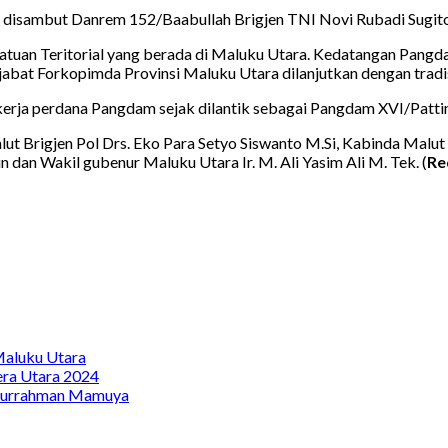
disambut Danrem 152/Baabullah Brigjen TNI Novi Rubadi Sugito
atuan Teritorial yang berada di Maluku Utara. Kedatangan Pang
jabat Forkopimda Provinsi Maluku Utara dilanjutkan dengan tradis
 kerja perdana Pangdam sejak dilantik sebagai Pangdam XVI/Patti
lut Brigjen Pol Drs. Eko Para Setyo Siswanto M.Si, Kabinda Malu
 dan Wakil gubenur Maluku Utara Ir. M. Ali Yasim Ali M. Tek. (
Re
Maluku Utara
era Utara 2024
iturrahman Mamuya