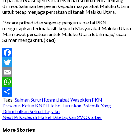
Lepas dari Wasekjen Partai PKN dan semua cerita tentang
dirinya. Salaman berpesan kepada masyarakat Maluku Utara
untuk tetap menjaga persatuan di tanah Maluku Utara.
“Secara pribadi dan segenap pengurus partai PKN
mengucapkan terimakasih kepada Masyarakat Maluku Utara.
Mari rawat persatuan untuk Maluku Utara lebih maju,” ucap
Salman mengakhiri. (
Red
)
Facebook
Twitter
Email
WhatsApp
Tags:
Salman Sururi Resmi Jabat Wasekjen PKN
Share
Post
Previous
Ketua KNPI Halsel Luruskan Polemik Yang
Ditimbulkan Sefnat Tagaku
navigation
Next
Pilkades di Halsel Ditetapkan 29 Oktober
More Stories