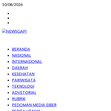
Skip
10/08/2026
to
Instagram
content
Facebook
Youtube
Primary
BERANDA
Menu
NASIONAL
INTERNASIONAL
DAERAH
KESEHATAN
PARIWISATA
TEKNOLOGI
ADVETORIAL
RUBRIK
PEDOMAN MEDIA SIBER