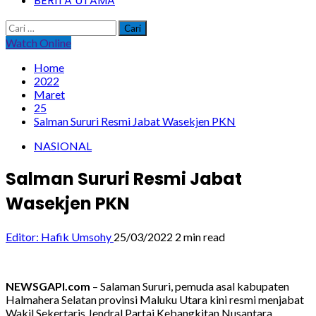
BERITA UTAMA
Cari
untuk:
Watch Online
Home
2022
Maret
25
Salman Sururi Resmi Jabat Wasekjen PKN
NASIONAL
Salman Sururi Resmi Jabat
Wasekjen PKN
Editor: Hafik Umsohy
25/03/2022
2 min read
NEWSGAPI.com
– Salaman Sururi, pemuda asal kabupaten
Halmahera Selatan provinsi Maluku Utara kini resmi menjabat
Wakil Sekertaris Jendral Partai Kebangkitan Nusantara.