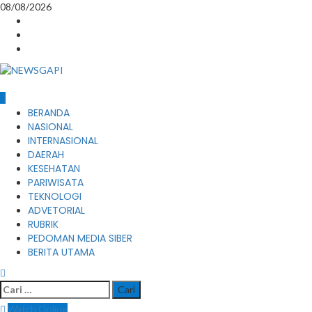
Skip
08/08/2026
to
Instagram
content
Facebook
Youtube
Primary
BERANDA
Menu
NASIONAL
INTERNASIONAL
DAERAH
KESEHATAN
PARIWISATA
TEKNOLOGI
ADVETORIAL
RUBRIK
PEDOMAN MEDIA SIBER
BERITA UTAMA
Cari
untuk:
Watch Online