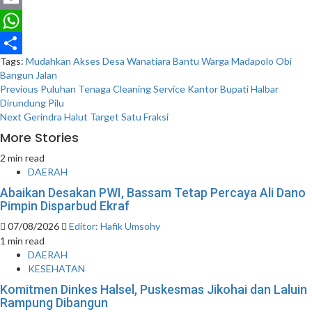
Email
WhatsApp
Tags:
Mudahkan Akses Desa
Wanatiara Bantu Warga Madapolo Obi
Share
Bangun Jalan
Post
Previous
Puluhan Tenaga Cleaning Service Kantor Bupati Halbar
Dirundung Pilu
navigation
Next
Gerindra Halut Target Satu Fraksi
More Stories
2 min read
DAERAH
Abaikan Desakan PWI, Bassam Tetap Percaya Ali Dano
Pimpin Disparbud Ekraf
07/08/2026
Editor: Hafik Umsohy
1 min read
DAERAH
KESEHATAN
Komitmen Dinkes Halsel, Puskesmas Jikohai dan Laluin
Rampung Dibangun