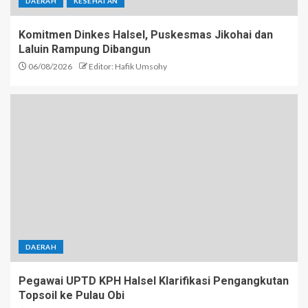
DAERAH
KESEHATAN
Komitmen Dinkes Halsel, Puskesmas Jikohai dan
Laluin Rampung Dibangun
06/08/2026
Editor: Hafik Umsohy
DAERAH
Pegawai UPTD KPH Halsel Klarifikasi Pengangkutan
Topsoil ke Pulau Obi