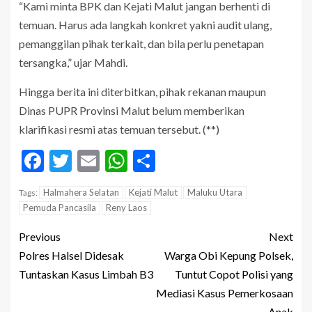
“Kami minta BPK dan Kejati Malut jangan berhenti di
temuan. Harus ada langkah konkret yakni audit ulang,
pemanggilan pihak terkait, dan bila perlu penetapan
tersangka,” ujar Mahdi.
Hingga berita ini diterbitkan, pihak rekanan maupun
Dinas PUPR Provinsi Malut belum memberikan
klarifikasi resmi atas temuan tersebut. (**)
Facebook
Twitter
Email
WhatsApp
Share
Halmahera Selatan
Kejati Malut
Maluku Utara
Tags:
Pemuda Pancasila
Reny Laos
Previous
Next
Polres Halsel Didesak
Warga Obi Kepung Polsek,
Tuntaskan Kasus Limbah B3
Tuntut Copot Polisi yang
Mediasi Kasus Pemerkosaan
Anak