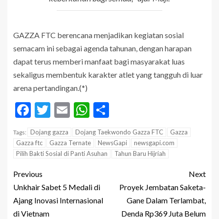
GAZZA FTC berencana menjadikan kegiatan sosial
semacam ini sebagai agenda tahunan, dengan harapan
dapat terus memberi manfaat bagi masyarakat luas
sekaligus membentuk karakter atlet yang tangguh di luar
arena pertandingan.(*)
Facebook
Twitter
Email
WhatsApp
Share
Dojang gazza
Dojang Taekwondo Gazza FTC
Gazza
Tags:
Gazza ftc
Gazza Ternate
NewsGapi
newsgapi.com
Pilih Bakti Sosial di Panti Asuhan
Tahun Baru Hijriah
Previous
Next
Unkhair Sabet 5 Medali di
Proyek Jembatan Saketa-
Ajang Inovasi Internasional
Gane Dalam Terlambat,
di Vietnam
Denda Rp369 Juta Belum