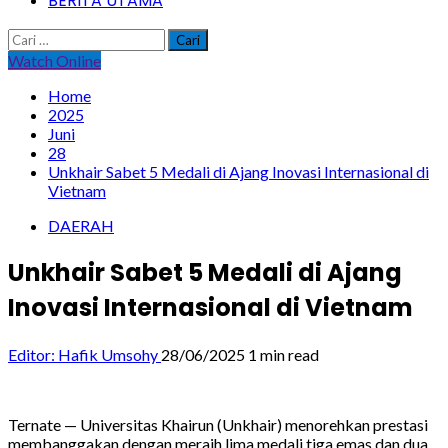
BERITA UTAMA
Cari
untuk:
Watch Online
Home
2025
Juni
28
Unkhair Sabet 5 Medali di Ajang Inovasi Internasional di
Vietnam
DAERAH
Unkhair Sabet 5 Medali di Ajang
Inovasi Internasional di Vietnam
Editor: Hafik Umsohy
28/06/2025
1 min read
Ternate — Universitas Khairun (Unkhair) menorehkan prestasi
membanggakan dengan meraih lima medali tiga emas dan dua