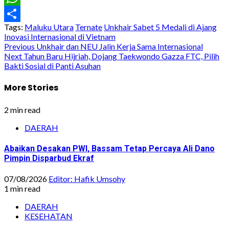
WhatsApp
Tags:
Maluku Utara
Ternate
Unkhair Sabet 5 Medali di Ajang
Share
Inovasi Internasional di Vietnam
Post
Previous
Unkhair dan NEU Jalin Kerja Sama Internasional
Next
Tahun Baru Hijriah, Dojang Taekwondo Gazza FTC, Pilih
navigation
Bakti Sosial di Panti Asuhan
More Stories
2 min read
DAERAH
Abaikan Desakan PWI, Bassam Tetap Percaya Ali Dano
Pimpin Disparbud Ekraf
07/08/2026
Editor: Hafik Umsohy
1 min read
DAERAH
KESEHATAN