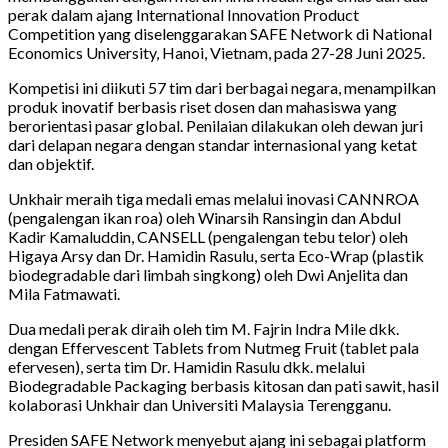
perak dalam ajang International Innovation Product
Competition yang diselenggarakan SAFE Network di National
Economics University, Hanoi, Vietnam, pada 27-28 Juni 2025.
Kompetisi ini diikuti 57 tim dari berbagai negara, menampilkan
produk inovatif berbasis riset dosen dan mahasiswa yang
berorientasi pasar global. Penilaian dilakukan oleh dewan juri
dari delapan negara dengan standar internasional yang ketat
dan objektif.
Unkhair meraih tiga medali emas melalui inovasi CANNROA
(pengalengan ikan roa) oleh Winarsih Ransingin dan Abdul
Kadir Kamaluddin, CANSELL (pengalengan tebu telor) oleh
Higaya Arsy dan Dr. Hamidin Rasulu, serta Eco-Wrap (plastik
biodegradable dari limbah singkong) oleh Dwi Anjelita dan
Mila Fatmawati.
Dua medali perak diraih oleh tim M. Fajrin Indra Mile dkk.
dengan Effervescent Tablets from Nutmeg Fruit (tablet pala
efervesen), serta tim Dr. Hamidin Rasulu dkk. melalui
Biodegradable Packaging berbasis kitosan dan pati sawit, hasil
kolaborasi Unkhair dan Universiti Malaysia Terengganu.
Presiden SAFE Network menyebut ajang ini sebagai platform