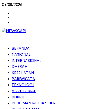
Skip
09/08/2026
to
Instagram
content
Facebook
Youtube
Primary
BERANDA
Menu
NASIONAL
INTERNASIONAL
DAERAH
KESEHATAN
PARIWISATA
TEKNOLOGI
ADVETORIAL
RUBRIK
PEDOMAN MEDIA SIBER