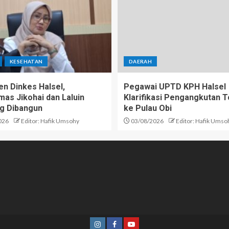
KESEHATAN
DAERAH
n Dinkes Halsel,
Pegawai UPTD KPH Halsel
as Jikohai dan Laluin
Klarifikasi Pengangkutan T
g Dibangun
ke Pulau Obi
026
Editor: Hafik Umsohy
03/08/2026
Editor: Hafik Umso