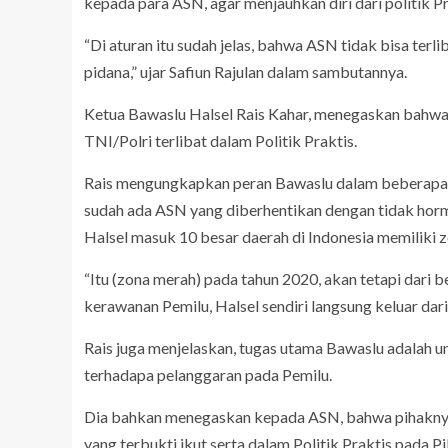
kepada para ASN, agar menjauhkan diri dari politik Pra
“Di aturan itu sudah jelas, bahwa ASN tidak bisa terlib
pidana,” ujar Safiun Rajulan dalam sambutannya.
Ketua Bawaslu Halsel Rais Kahar, menegaskan bahw
TNI/Polri terlibat dalam Politik Praktis.
Rais mengungkapkan peran Bawaslu dalam beberapa 
sudah ada ASN yang diberhentikan dengan tidak horma
Halsel masuk 10 besar daerah di Indonesia memiliki 
“Itu (zona merah) pada tahun 2020, akan tetapi dari 
kerawanan Pemilu, Halsel sendiri langsung keluar dar
Rais juga menjelaskan, tugas utama Bawaslu adalah
terhadapa pelanggaran pada Pemilu.
Dia bahkan menegaskan kepada ASN, bahwa pihakny
yang terbukti ikut serta dalam Politik Praktis pada P