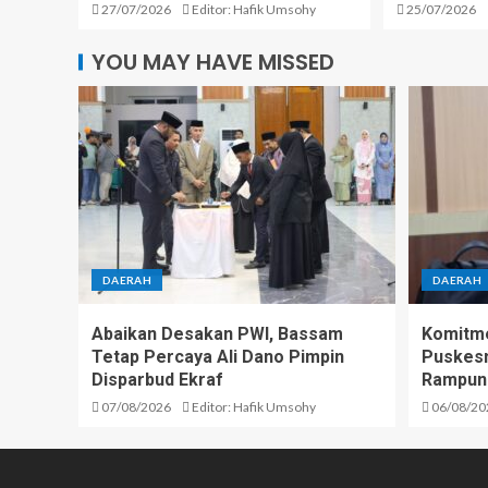
27/07/2026
Editor: Hafik Umsohy
25/07/2026
YOU MAY HAVE MISSED
DAERAH
DAERAH
Abaikan Desakan PWI, Bassam
Komitme
Tetap Percaya Ali Dano Pimpin
Puskesm
Disparbud Ekraf
Rampun
07/08/2026
Editor: Hafik Umsohy
06/08/20