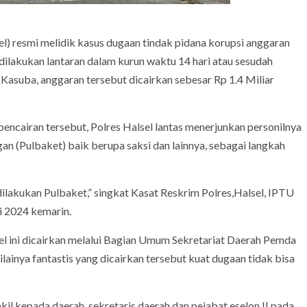
resmi melidik kasus dugaan tindak pidana korupsi anggaran
dilakukan lantaran dalam kurun waktu 14 hari atau sesudah
Kasuba, anggaran tersebut dicairkan sebesar Rp 1.4 Miliar
 pencairan tersebut, Polres Halsel lantas menerjunkan personilnya
n (Pulbaket) baik berupa saksi dan lainnya, sebagai langkah
 dilakukan Pulbaket,” singkat Kasat Reskrim Polres,Halsel, IPTU
i 2024 kemarin.
l ini dicairkan melalui Bagian Umum Sekretariat Daerah Pemda
lainya fantastis yang dicairkan tersebut kuat dugaan tidak bisa
il kepada daerah, sekretaris daerah dan pejabat eselon II pada