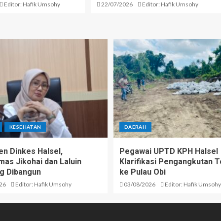
Editor: Hafik Umsohy
22/07/2026
Editor: Hafik Umsohy
KESEHATAN
DAERAH
n Dinkes Halsel,
Pegawai UPTD KPH Halsel
as Jikohai dan Laluin
Klarifikasi Pengangkutan T
g Dibangun
ke Pulau Obi
26
Editor: Hafik Umsohy
03/08/2026
Editor: Hafik Umsohy