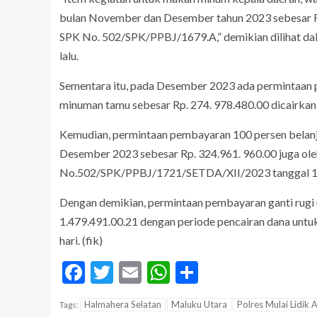
bulan November dan Desember tahun 2023 sebesar Rp 
SPK No. 502/SPK/PPBJ/1679.A,” demikian dilihat d
lalu.
Sementara itu, pada Desember 2023 ada permintaan 
minuman tamu sebesar Rp. 274. 978.480.00 dicairkan 
Kemudian, permintaan pembayaran 100 persen belanj
Desember 2023 sebesar Rp. 324.961. 960.00 juga ole
No.502/SPK/PPBJ/1721/SETDA/XII/2023 tanggal 1
Dengan demikian, permintaan pembayaran ganti rugi
1.479.491.00.21 dengan periode pencairan dana un
hari. (fik)
Facebook
Twitter
Email
WhatsApp
Share
Halmahera Selatan
Maluku Utara
Polres Mulai Lidik
Tags: