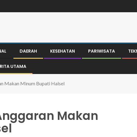
NAL
DAERAH
KESEHATAN
PARIWISATA
TEK
ERITA UTAMA
ran Makan Minum Bupati Halsel
k Anggaran Makan
el