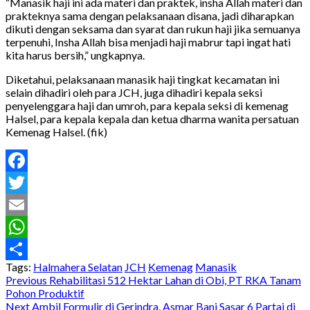
“Manasik haji ini ada materi dan praktek, insha Allah materi dan
prakteknya sama dengan pelaksanaan disana, jadi diharapkan
dikuti dengan seksama dan syarat dan rukun haji jika semuanya
terpenuhi, Insha Allah bisa menjadi haji mabrur tapi ingat hati
kita harus bersih,” ungkapnya.
Diketahui, pelaksanaan manasik haji tingkat kecamatan ini
selain dihadiri oleh para JCH, juga dihadiri kepala seksi
penyelenggara haji dan umroh, para kepala seksi di kemenag
Halsel, para kepala kepala dan ketua dharma wanita persatuan
Kemenag Halsel. (fik)
Facebook
Twitter
Email
WhatsApp
Tags:
Halmahera Selatan
JCH
Kemenag
Manasik
Share
Post
Previous
Rehabilitasi 512 Hektar Lahan di Obi, PT RKA Tanam
Pohon Produktif
navigation
Next
Ambil Formulir di Gerindra, Asmar Bani Sasar 6 Partai di