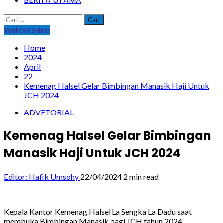
BERITA UTAMA
Cari
untuk:
Watch Online
Home
2024
April
22
Kemenag Halsel Gelar Bimbingan Manasik Haji Untuk
JCH 2024
ADVETORIAL
Kemenag Halsel Gelar Bimbingan
Manasik Haji Untuk JCH 2024
Editor: Hafik Umsohy
22/04/2024
2 min read
Kepala Kantor Kemenag Halsel La Sengka La Dadu saat
membuka Bimbingan Manasik bagi JCH tahun 2024