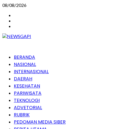
Skip
08/08/2026
to
Instagram
content
Facebook
Youtube
Primary
BERANDA
Menu
NASIONAL
INTERNASIONAL
DAERAH
KESEHATAN
PARIWISATA
TEKNOLOGI
ADVETORIAL
RUBRIK
PEDOMAN MEDIA SIBER