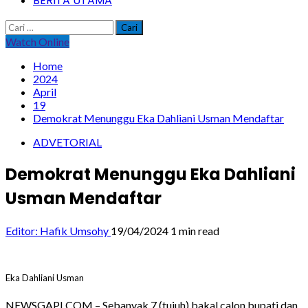
BERITA UTAMA
Cari
untuk:
Watch Online
Home
2024
April
19
Demokrat Menunggu Eka Dahliani Usman Mendaftar
ADVETORIAL
Demokrat Menunggu Eka Dahliani
Usman Mendaftar
Editor: Hafik Umsohy
19/04/2024
1 min read
Eka Dahliani Usman
NEWSGAPI.COM – Sebanyak 7 (tujuh) bakal calon bupati dan