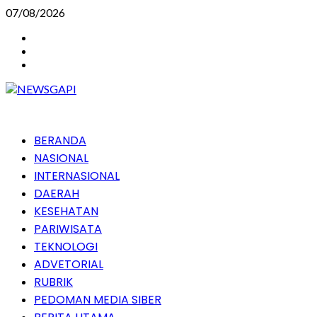
Skip
07/08/2026
to
Instagram
content
Facebook
Youtube
Primary
BERANDA
Menu
NASIONAL
INTERNASIONAL
DAERAH
KESEHATAN
PARIWISATA
TEKNOLOGI
ADVETORIAL
RUBRIK
PEDOMAN MEDIA SIBER