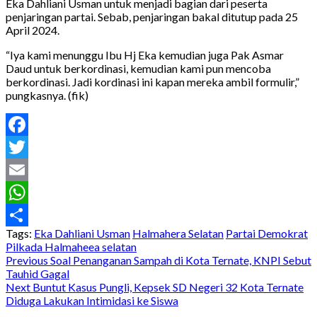
Eka Dahliani Usman untuk menjadi bagian dari peserta
penjaringan partai. Sebab, penjaringan bakal ditutup pada 25
April 2024.
“Iya kami menunggu Ibu Hj Eka kemudian juga Pak Asmar
Daud untuk berkordinasi, kemudian kami pun mencoba
berkordinasi. Jadi kordinasi ini kapan mereka ambil formulir,”
pungkasnya. (fik)
Facebook
Twitter
Email
WhatsApp
Tags:
Eka Dahliani Usman
Halmahera Selatan
Partai Demokrat
Share
Pilkada Halmaheea selatan
Post
Previous
Soal Penanganan Sampah di Kota Ternate, KNPI Sebut
Tauhid Gagal
navigation
Next
Buntut Kasus Pungli, Kepsek SD Negeri 32 Kota Ternate
Diduga Lakukan Intimidasi ke Siswa