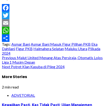
Facebook
Twitter
Email
WhatsApp
Tags:
Asmar Bani
Asmar Bani Masuk Figur Pilihan PKB
Eka
Share
Dahliani
Figur PKB
Halmahera Selatan
Maluku Utara
Pilkada
2024
Post
Previous
Malut United Menang Atas Persiraja, Otomatis Lolos
Liga 1 Musim Depan
navigation
Next
Potret Klan Kasuba di Pileg 2024
More Stories
2 min read
ADVETORIAL
Kewajiban Pasti, Kas Tidak Pasti: Ujian Manajemen