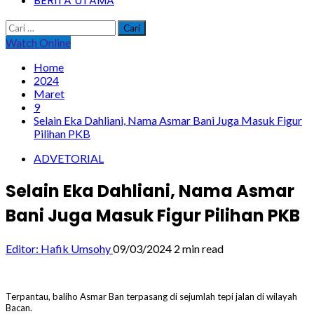
BERITA UTAMA
Cari
untuk:
Watch Online
Home
2024
Maret
9
Selain Eka Dahliani, Nama Asmar Bani Juga Masuk Figur
Pilihan PKB
ADVETORIAL
Selain Eka Dahliani, Nama Asmar
Bani Juga Masuk Figur Pilihan PKB
Editor: Hafik Umsohy
09/03/2024
2 min read
Terpantau, baliho Asmar Ban terpasang di sejumlah tepi jalan di wilayah
Bacan.