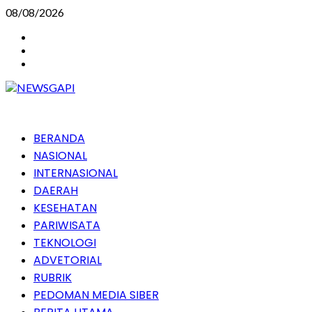
Skip
08/08/2026
to
Instagram
content
Facebook
Youtube
Primary
BERANDA
Menu
NASIONAL
INTERNASIONAL
DAERAH
KESEHATAN
PARIWISATA
TEKNOLOGI
ADVETORIAL
RUBRIK
PEDOMAN MEDIA SIBER