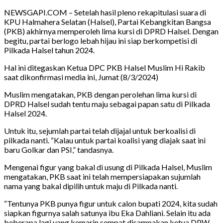
NEWSGAPI.COM – Setelah hasil pleno rekapitulasi suara di
KPU Halmahera Selatan (Halsel), Partai Kebangkitan Bangsa
(PKB) akhirnya memperoleh lima kursi di DPRD Halsel. Dengan
begitu, partai berlogo lebah hijau ini siap berkompetisi di
Pilkada Halsel tahun 2024.
Hal ini ditegaskan Ketua DPC PKB Halsel Muslim Hi Rakib
saat dikonfirmasi media ini, Jumat (8/3/2024)
Muslim mengatakan, PKB dengan perolehan lima kursi di
DPRD Halsel sudah tentu maju sebagai papan satu di Pilkada
Halsel 2024.
Untuk itu, sejumlah partai telah dijajal untuk berkoalisi di
pilkada nanti. “Kalau untuk partai koalisi yang diajak saat ini
baru Golkar dan PSI,” tandasnya.
Mengenai figur yang bakal di usung di Pilkada Halsel, Muslim
mengatakan, PKB saat ini telah mempersiapakan sujumlah
nama yang bakal dipilih untuk maju di Pilkada nanti.
“Tentunya PKB punya figur untuk calon bupati 2024, kita sudah
siapkan figurnya salah satunya ibu Eka Dahliani. Selain itu ada
beberapa lagi yang kemarin sempat disampakan ketua DPW