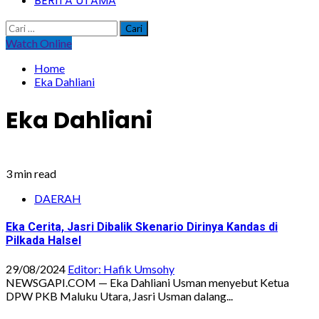
BERITA UTAMA
Cari
untuk:
Watch Online
Home
Eka Dahliani
Eka Dahliani
3 min read
DAERAH
Eka Cerita, Jasri Dibalik Skenario Dirinya Kandas di
Pilkada Halsel
29/08/2024
Editor: Hafik Umsohy
NEWSGAPI.COM — Eka Dahliani Usman menyebut Ketua
DPW PKB Maluku Utara, Jasri Usman dalang...