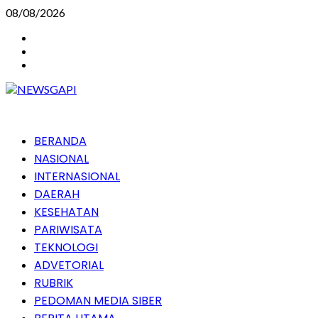
Skip
08/08/2026
to
Instagram
content
Facebook
Youtube
Primary
BERANDA
Menu
NASIONAL
INTERNASIONAL
DAERAH
KESEHATAN
PARIWISATA
TEKNOLOGI
ADVETORIAL
RUBRIK
PEDOMAN MEDIA SIBER