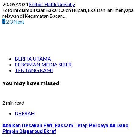
20/06/2024
Editor: Hafik Umsohy
Foto ini diambil saat Bakal Calon Bupati, Eka Dahliani menyapa
relawan di Kecamatan Bacan,...
Paginasi
1
2
3
Next
pos
BERITA UTAMA
PEDOMAN MEDIA SIBER
TENTANG KAMI
You may have missed
2 min read
DAERAH
Abaikan Desakan PWI, Bassam Tetap Percaya Ali Dano
Pimpin Disparbud Ekraf