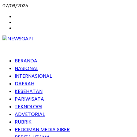
Skip
07/08/2026
to
Instagram
content
Facebook
Youtube
Primary
BERANDA
Menu
NASIONAL
INTERNASIONAL
DAERAH
KESEHATAN
PARIWISATA
TEKNOLOGI
ADVETORIAL
RUBRIK
PEDOMAN MEDIA SIBER