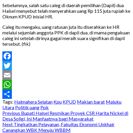
Sebelumnya, salah satu caleg di daerah pemilihan (Dapil) dua
Halsel menyebut telah menyerahkan uang Rp 115 juta rupiah ke
Oknum KPUD inisial HR.
Caleg itu mengaku, uang ratusan juta itu diserahkan ke HR
melalui sejumlah anggota PPK di dapil dua, di mama pengakuan
caleg ini setelah dirinya gagal meraih suara signifikan di dapil
tersebut. (fik)
Facebook
Twitter
Email
WhatsApp
Tags:
Halmahera Selatan
Kpu
KPUD
Makian barat
Maluku
Share
Utara
Politik uang
Ppk
Post
Previous
Bupati Halsel Resmikan Proyek CSR Harita Nickel di
Desa Soligi, Ini Manfaatnya bagi Masyarakat
navigation
Next
Tingkatkan Pelayanan, Fakultas Ekonomi Unkhair
Canangkan WBK Menuju WBBM