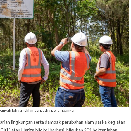
n banyak lokasi reklamasi paska penambangan
an lingkungan serta dampak perubahan alam paska kegiatan
L) atau Harita Nickel berhasil hijaukan 201 hektar lahan