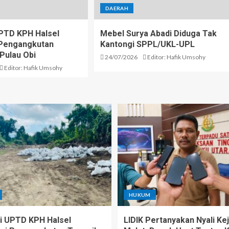
DAERAH
PTD KPH Halsel
Mebel Surya Abadi Diduga Tak
i Pengangkutan
Kantongi SPPL/UKL-UPL
 Pulau Obi
24/07/2026
Editor: Hafik Umsohy
Editor: Hafik Umsohy
HUKUM
 UPTD KPH Halsel
LIDIK Pertanyakan Nyali Kej