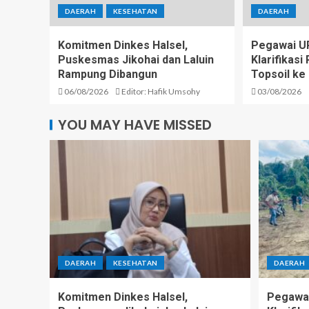
DAERAH
KESEHATAN
DAERAH
Komitmen Dinkes Halsel,
Pegawai U
Puskesmas Jikohai dan Laluin
Klarifikas
Rampung Dibangun
Topsoil ke
06/08/2026
Editor: Hafik Umsohy
03/08/2026
YOU MAY HAVE MISSED
DAERAH
KESEHATAN
DAERAH
Komitmen Dinkes Halsel,
Pegawai