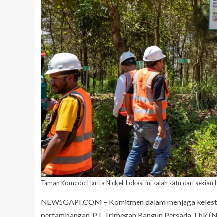
Taman Komodo Harita Nickel. Lokasi ini salah satu dari sekia
NEWSGAPI.COM – Komitmen dalam menjaga kelestari
pertambangan, PT Trimegah Bangun Persada Tbk (NCK