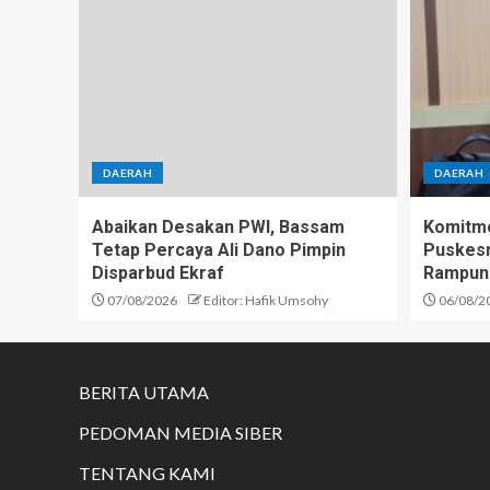
DAERAH
DAERAH
Abaikan Desakan PWI, Bassam
Komitme
Tetap Percaya Ali Dano Pimpin
Puskesm
Disparbud Ekraf
Rampun
07/08/2026
Editor: Hafik Umsohy
06/08/2
BERITA UTAMA
PEDOMAN MEDIA SIBER
TENTANG KAMI