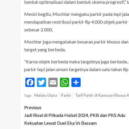
bentuk optimalisasi dalam bentuk skema progresif,” l
Meski begitu, Mochtar mengaku parkir pada tepi jala
mendapatkan restribusi parkir Rp 4.000 objek parki
sebesar 2.000.
Mochtar juga mengatakan besaran parkir khusus dan p
target yang berbeda.
“Karna objek berbeda maka targetnya juga berbeda, pa
parkir tepi jalan umum targetnya dalam satu tahun Rp 6
Facebook
Twitter
Email
WhatsApp
Share
Maluku Utara
Parkir
Tarif Parkir di Kawasan Khusus 
Tags:
Previous
Jadi Rival di Pilkada Halsel 2024, PKB dan PKS Adu
Kekuatan Lewat Duel Eka Vs Bassam