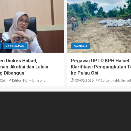
KESEHATAN
DAERAH
n Dinkes Halsel,
Pegawai UPTD KPH Halsel
as Jikohai dan Laluin
Klarifikasi Pengangkutan T
g Dibangun
ke Pulau Obi
026
Editor: Hafik Umsohy
03/08/2026
Editor: Hafik Umso