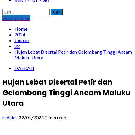
BERITA UTAMA
Cari
untuk:
Watch Online
Home
2024
Januari
22
Hujan Lebat Disertai Petir dan Gelombang Tinggi Ancam
Maluku Utara
DAERAH
Hujan Lebat Disertai Petir dan
Gelombang Tinggi Ancam Maluku
Utara
redaksi
22/01/2024
2 min read