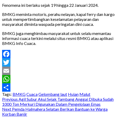
Fenomena ini berlaku sejak 19 hingga 22 Januari 2024.
BMKG meminta motoris, perahu nelayan, kapal ferry dan kargo
untuk mempertimbangkan keselamatan pelayaran dan
masyarakat diminta waspada peringatan dini cuaca.
BMKG juga menghimbau masyarakat untuk selalu memantau
informasi cuaca terkini melalui situs resmi BMKG atau aplikasi
BMKG Info Cuaca.
Facebook
Twitter
Email
WhatsApp
Tags:
BMKG
Cuaca
Gelombang laut
Hujan
Malut
Share
Post
Previous
Agil Subur Akui Sejak Tambang Anggai Dibuka Sudah
1000 Ton Merkuri Digunakan Dalam Pengelolaan Emas
navigation
Next
Pemda Halmahera Selatan Berikan Bantuan ke Warga
Korban Banjir