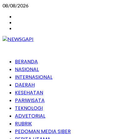
Skip
08/08/2026
to
Instagram
content
Facebook
Youtube
Primary
BERANDA
Menu
NASIONAL
INTERNASIONAL
DAERAH
KESEHATAN
PARIWISATA
TEKNOLOGI
ADVETORIAL
RUBRIK
PEDOMAN MEDIA SIBER