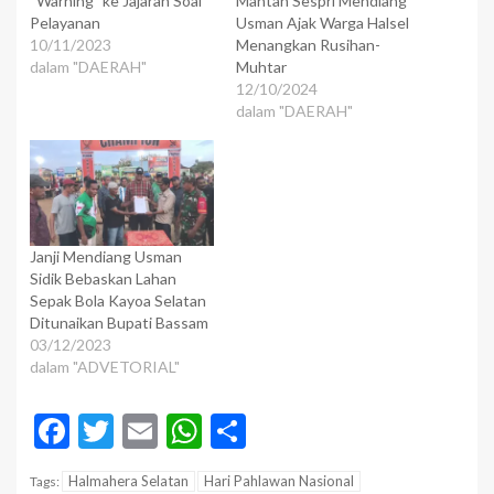
“Warning” ke Jajaran Soal
Mantan Sespri Mendiang
Pelayanan
Usman Ajak Warga Halsel
10/11/2023
Menangkan Rusihan-
dalam "DAERAH"
Muhtar
12/10/2024
dalam "DAERAH"
Janji Mendiang Usman
Sidik Bebaskan Lahan
Sepak Bola Kayoa Selatan
Ditunaikan Bupati Bassam
03/12/2023
dalam "ADVETORIAL"
Facebook
Twitter
Email
WhatsApp
Share
Halmahera Selatan
Hari Pahlawan Nasional
Tags: