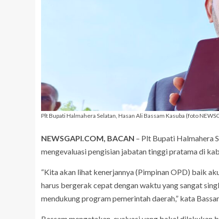
Plt Bupati Halmahera Selatan, Hasan Ali Bassam Kasuba (foto NEW
NEWSGAPI.COM, BACAN
– Plt Bupati Halmahera 
mengevaluasi pengisian jabatan tinggi pratama di ka
“Kita akan lihat kenerjannya (Pimpinan OPD) baik akunt
harus bergerak cepat dengan waktu yang sangat si
mendukung program pemerintah daerah,” kata Bassa
Bassam mengatakan, evaluasi yang bakal dilakukan b