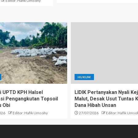
Editor: Hafik Umsohy
HUKUM
 UPTD KPH Halsel
LIDIK Pertanyakan Nyali Kej
kasi Pengangkutan Topsoil
Malut, Desak Usut Tuntas 
u Obi
Dana Hibah Unsan
026
Editor: Hafik Umsohy
27/07/2026
Editor: Hafik Umso