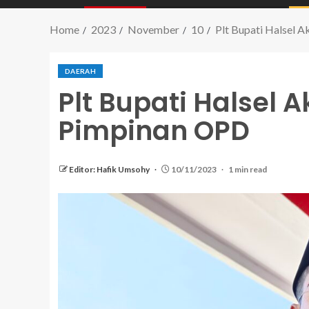
Home
2023
November
10
Plt Bupati Halsel A
DAERAH
Plt Bupati Halsel 
Pimpinan OPD
Editor: Hafik Umsohy
10/11/2023
1 min read