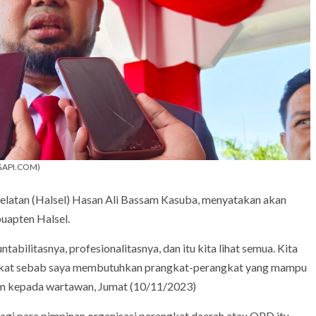
SGAPI.COM)
Selatan (Halsel) Hasan Ali Bassam Kasuba, menyatakan akan
buapten Halsel.
abilitasnya, profesionalitasnya, dan itu kita lihat semua. Kita
ngkat sebab saya membutuhkan prangkat-perangkat yang mampu
m kepada wartawan, Jumat (10/11/2023)
agi para pimpinan organisasi perangkat daerah atau OPD itu