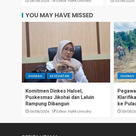
06/08/2026
Editor: Hafik Umsohy
03/08/2026
YOU MAY HAVE MISSED
DAERAH
KESEHATAN
DAERAH
Komitmen Dinkes Halsel,
Pegawai
Puskesmas Jikohai dan Laluin
Klarifi
Rampung Dibangun
ke Pula
06/08/2026
Editor: Hafik Umsohy
03/08/2