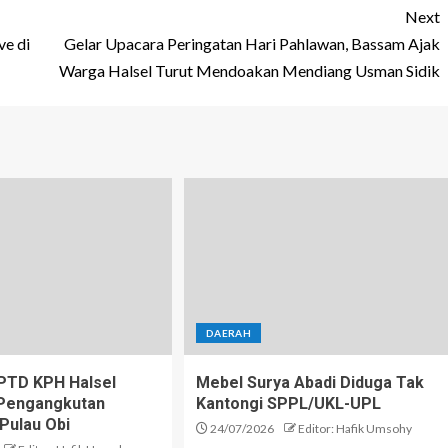
Next
ve di
Gelar Upacara Peringatan Hari Pahlawan, Bassam Ajak
Warga Halsel Turut Mendoakan Mendiang Usman Sidik
DAERAH
PTD KPH Halsel
Mebel Surya Abadi Diduga Tak
i Pengangkutan
Kantongi SPPL/UKL-UPL
 Pulau Obi
24/07/2026
Editor: Hafik Umsohy