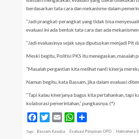
berdasarkan tata cara dan mekanisme dalam pemerin
“Jadi prangkat-perangkat yang tidak bisa menyesuaik
evaluasi ini ada bentuk tata cara dan ada mekanismen
“Jadi evaluasinya sejak saya diputuskan menjadi Plt dan
Meski begitu, Politisi PKS itu menegaskan, masalah 
“Masalah pergantian kita melihat nanti kinerja mereka
Namun begitu, kata Bassam, jika dalam evaluasi dit
“Tapi kalau kinerjanya bagus kita pertahankan, tapi ka
kolaborasi pemerintahan,” pungkasnya. (*)
Facebook
Twitter
Email
WhatsApp
Share
Bassam Kasuba
Evaluasi Pimpinan OPD
Halmahera S
Tags: