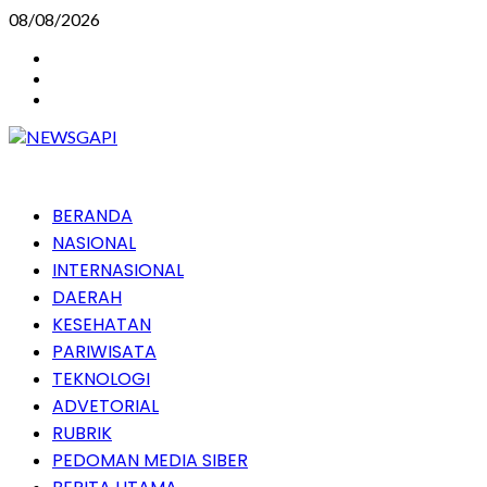
Skip
08/08/2026
to
Instagram
content
Facebook
Youtube
Primary
BERANDA
Menu
NASIONAL
INTERNASIONAL
DAERAH
KESEHATAN
PARIWISATA
TEKNOLOGI
ADVETORIAL
RUBRIK
PEDOMAN MEDIA SIBER