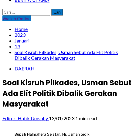
BERITA UTAMA
Cari
untuk:
Watch Online
Home
2023
Januari
13
Soal Kisruh Pilkades, Usman Sebut Ada Elit Politik
Dibalik Gerakan Masyarakat
DAERAH
Soal Kisruh Pilkades, Usman Sebut
Ada Elit Politik Dibalik Gerakan
Masyarakat
Editor: Hafik Umsohy
13/01/2023
1 min read
Bupati Halmahera Selatan, Hi. Usman Sidik