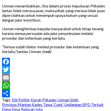
Usman menambahkan, Jika dalam proses keputusan Pilkades
lantas tidak merasa puas, maka pihak yang merasa tidak puas
dipersilahkan untuk menempuh upaya hukum yang sesuai
dengan jalur konstitusi.
Usman menghimbau kepada masyarakat untuk tetap tenang
karena semua persoalan ada jalur penyelesaian melalui
prosedur dan ketentuan yang berlaku.
“Semua sudah diatur melalui prosedur dan ketentuan yang
berlaku,”tandas Usman. (
red
)
Facebook
Twitter
Email
WhatsApp
Tags:
Elit Politik
Kisruh Pilkades
Usman Sidik
Share
Post
Previous
Mantan Kades Tawa ‘Cuek’ Undangan BPD Terkait
Dana Desa Ratusan Juta