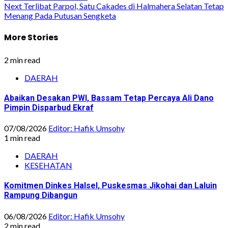
navigation
Next
Terlibat Parpol, Satu Cakades di Halmahera Selatan Tetap
Menang Pada Putusan Sengketa
More Stories
2 min read
DAERAH
Abaikan Desakan PWI, Bassam Tetap Percaya Ali Dano
Pimpin Disparbud Ekraf
07/08/2026
Editor: Hafik Umsohy
1 min read
DAERAH
KESEHATAN
Komitmen Dinkes Halsel, Puskesmas Jikohai dan Laluin
Rampung Dibangun
06/08/2026
Editor: Hafik Umsohy
2 min read