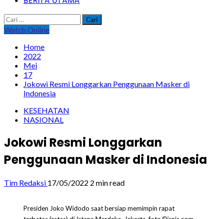
BERITA UTAMA
Cari
untuk:
Watch Online
Home
2022
Mei
17
Jokowi Resmi Longgarkan Penggunaan Masker di
Indonesia
KESEHATAN
NASIONAL
Jokowi Resmi Longgarkan
Penggunaan Masker di Indonesia
Tim Redaksi
17/05/2022
2 min read
Presiden Joko Widodo saat bersiap memimpin rapat