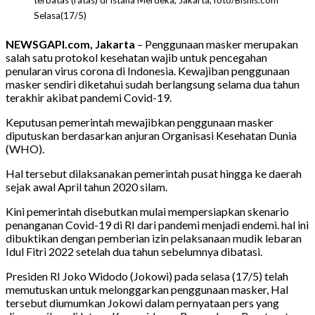
terbatas (ratas) di Istana Merdeka, Jakarta, foto/Bisnis.com
Selasa(17/5)
NEWSGAPI.com, Jakarta
– Penggunaan masker merupakan
salah satu protokol kesehatan wajib untuk pencegahan
penularan virus corona di Indonesia. Kewajiban penggunaan
masker sendiri diketahui sudah berlangsung selama dua tahun
terakhir akibat pandemi Covid-19.
Keputusan pemerintah mewajibkan penggunaan masker
diputuskan berdasarkan anjuran Organisasi Kesehatan Dunia
(WHO).
Hal tersebut dilaksanakan pemerintah pusat hingga ke daerah
sejak awal April tahun 2020 silam.
Kini pemerintah disebutkan mulai mempersiapkan skenario
penanganan Covid-19 di RI dari pandemi menjadi endemi. hal ini
dibuktikan dengan pemberian izin pelaksanaan mudik lebaran
Idul Fitri 2022 setelah dua tahun sebelumnya dibatasi.
Presiden RI Joko Widodo (Jokowi) pada selasa (17/5) telah
memutuskan untuk melonggarkan penggunaan masker, Hal
tersebut diumumkan Jokowi dalam pernyataan pers yang