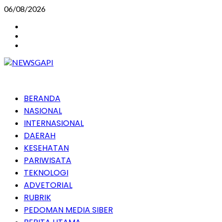
Skip
06/08/2026
to
Instagram
content
Facebook
Youtube
Primary
BERANDA
Menu
NASIONAL
INTERNASIONAL
DAERAH
KESEHATAN
PARIWISATA
TEKNOLOGI
ADVETORIAL
RUBRIK
PEDOMAN MEDIA SIBER