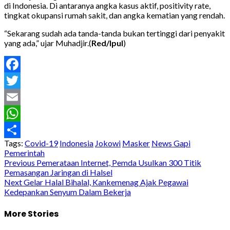
di Indonesia. Di antaranya angka kasus aktif, positivity rate,
tingkat okupansi rumah sakit, dan angka kematian yang rendah.
“Sekarang sudah ada tanda-tanda bukan tertinggi dari penyakit
yang ada,” ujar Muhadjir.(
Red/Ipul
)
Facebook
Twitter
Email
WhatsApp
Tags:
Covid-19
Indonesia
Jokowi
Masker
News Gapi
Share
Pemerintah
Post
Previous
Pemerataan Internet, Pemda Usulkan 300 Titik
Pemasangan Jaringan di Halsel
navigation
Next
Gelar Halal Bihalal, Kankemenag Ajak Pegawai
Kedepankan Senyum Dalam Bekerja
More Stories