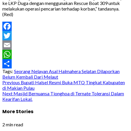
ke LKP Duga dengan menggunakan Rescue Boat 309 untuk
melakukan operasi pencarian terhadap korban,” tandasnya.
(Red)
Facebook
Twitter
Email
WhatsApp
Tags:
Seorang Nelayan Asal Halmahera Selatan Dilaporkan
Share
Belum Kembali Dari Melaut
Post
Previous
Bupati Halsel Resmi Buka MTQ Tingkat Kabupaten
di Makian Pulau
navigation
Next
Masjid Bernuansa Tionghoa di Ternate Toleransi Dalam
Kearifan Lokal.
More Stories
2 min read