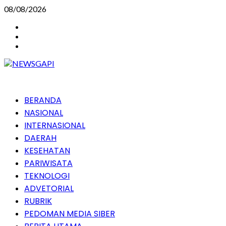
Skip
08/08/2026
to
Instagram
content
Facebook
Youtube
Primary
BERANDA
Menu
NASIONAL
INTERNASIONAL
DAERAH
KESEHATAN
PARIWISATA
TEKNOLOGI
ADVETORIAL
RUBRIK
PEDOMAN MEDIA SIBER