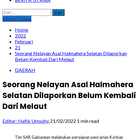
BERITA UTAMA
Cari
untuk:
Watch Online
Home
2022
Februari
21
Seorang Nelayan Asal Halmahera Selatan Dilaporkan
Belum Kembali Dari Melaut
DAERAH
Seorang Nelayan Asal Halmahera
Selatan Dilaporkan Belum Kembali
Dari Melaut
Editor: Hafik Umsohy
21/02/2022
1 min read
Tim SAR Gabungan melakukan persiapan pencarian Korban